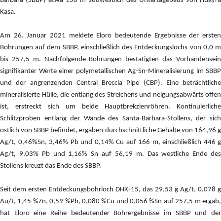
Barbara (SBBP) etwa 150 m südwestlich des Untertagebaus von Huayra
Kasa.
Am 26. Januar 2021 meldete Eloro bedeutende Ergebnisse der ersten
Bohrungen auf dem SBBP, einschließlich des Entdeckungslochs von 0,0 m
bis 257,5 m. Nachfolgende Bohrungen bestätigten das Vorhandensein
signifikanter Werte einer polymetallischen Ag-Sn-Mineralisierung im SBBP
und der angrenzenden Central Breccia Pipe (CBP). Eine beträchtliche
mineralisierte Hülle, die entlang des Streichens und neigungsabwärts offen
ist, erstreckt sich um beide Hauptbrekzienröhren. Kontinuierliche
Schlitzproben entlang der Wände des Santa-Barbara-Stollens, der sich
östlich von SBBP befindet, ergaben durchschnittliche Gehalte von 164,96 g
Ag/t, 0,46%Sn, 3,46% Pb und 0,14% Cu auf 166 m, einschließlich 446 g
Ag/t, 9,03% Pb und 1,16% Sn auf 56,19 m. Das westliche Ende des
Stollens kreuzt das Ende des SBBP.
Seit dem ersten Entdeckungsbohrloch DHK-15, das 29,53 g Ag/t, 0,078 g
Au/t, 1,45 %Zn, 0,59 %Pb, 0,080 %Cu und 0,056 %Sn auf 257,5 m ergab,
hat Eloro eine Reihe bedeutender Bohrergebnisse im SBBP und der