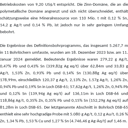
Betriebskosten von 9,20 US$/t entspricht. Die Zinn-Domäne, die an die
polymetallische Domäne angrenzt und sich nicht überschneidet, enthält
schätzungsweise eine Mineralressource von 110 Mio. t mit 0,12 % Sn,
14,2 g Ag/t und 0,14 % Pb, ist jedoch nur in sehr geringem Umfang
bebohrt.
Die Ergebnisse des Definitionsbohrprogramms, das insgesamt 5.267,7 m
in 11 Bohrlöchern umfasste, wurden am 18. Dezember 2023 bzw. am 11.
Januar 2024 gemeldet. Bedeutende Ergebnisse waren 279,22 g Ag/t,
0,47% Pb und 0,43% Sn (339,82g Ag eq/t) über 62,84m und 33,83 g
Ag/t, 1,53% Zn, 0,93% Pb und 0,14% Sn (130,88g Ag eq/t) über
178,99m, einschließlich 120,37 g Ag/t, 2,13% Zn, 1.57g Ag/t, 1,26% Zn,
0,94% Pb und 0,19% Sn in Loch DSB-61; 57,62g Ag/t, 1,26% Zn, 0,94% Pb
und 0,12% Sn (139,94g Ag eq/t) auf 136,11m in Loch DSB-66 und
118,86g Ag/t, 0,35% Zn, 0,35% Pb und 0,15% Sn (152,29g Ag eq/t) auf
81,28m in Loch DSB-65. Der letztgenannte Abschnitt in Bohrloch DSB-65
enthielt eine sehr hochgradige Probe mit 5.080 g Ag/t, 0,12 g Au/t, 0,26 %
Zn, 1,34 % Pb, 1,53 % Cu und 1,27 % Sn (4.746,46 g Ag-Äq/t) auf 1,46 m.