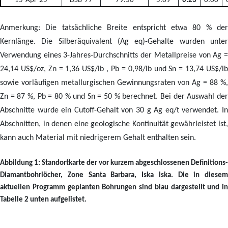
15-Apr-25
DSB-77
79.50
5.89
0.23
0.00
Anmerkung: Die tatsächliche Breite entspricht etwa 80 % der
Kernlänge. Die Silberäquivalent (Ag eq)-Gehalte wurden unter
Verwendung eines 3-Jahres-Durchschnitts der Metallpreise von Ag =
24,14 US$/oz, Zn = 1,36 US$/lb , Pb = 0,98/lb und Sn = 13,74 US$/lb
sowie vorläufigen metallurgischen Gewinnungsraten von Ag = 88 %,
Zn = 87 %, Pb = 80 % und Sn = 50 % berechnet. Bei der Auswahl der
Abschnitte wurde ein Cutoff-Gehalt von 30 g Ag eq/t verwendet. In
Abschnitten, in denen eine geologische Kontinuität gewährleistet ist,
kann auch Material mit niedrigerem Gehalt enthalten sein.
Abbildung 1: Standortkarte der vor kurzem abgeschlossenen Definitions-
Diamantbohrlöcher, Zone Santa Barbara, Iska Iska. Die in diesem
aktuellen Programm geplanten Bohrungen sind blau dargestellt und in
Tabelle 2 unten aufgelistet.