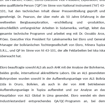
Dr. Bill Pearson, P.Geo., Eloros Executive Vice President, Exploration, und
eine qualifizierte Person ('QP') im Sinne von National Instrument ('NI') 43-
101, hat den technischen Inhalt dieser Pressemitteilung geprüft und
genehmigt. Dr. Pearson, der über mehr als 50 Jahre Erfahrung in der
weltweiten Bergbauexploration, -erschließung und -produktion,
einschließlich umfangreicher Arbeiten in Südamerika, verfügt, leitet das
gesamte technische Programm und arbeitet eng mit Dr. Osvaldo Arce,
P.Geo. Executive Vice President für Lateinamerika bei Eloro und General
Manager der bolivianischen Tochtergesellschaft von Eloro, Minera Tupiza
S.R.L., und QP im Sinne von NI 43-101, der alle Feldarbeiten bei Iska Iska
überwacht hat.
Eloro beauftragte sowohl ALS als auch AHK mit der Analyse der Bohrkerne,
beides große, international akkreditierte Labors. Die an ALS gesendeten
Bohrproben wurden sowohl in der Aufbereitungsanlage von ALS Bolivia
Ltda in Oruro, Bolivien, als auch in der von AHK betriebenen
Aufbereitungsanlage in Tupiza aufbereitet und zur Analyse an das
Hauptlabor von ALS Global in Lima gesendet. Eloro wendet ein dem
Industriestandard entsprechendes QA/QC-Programm an, bei dem