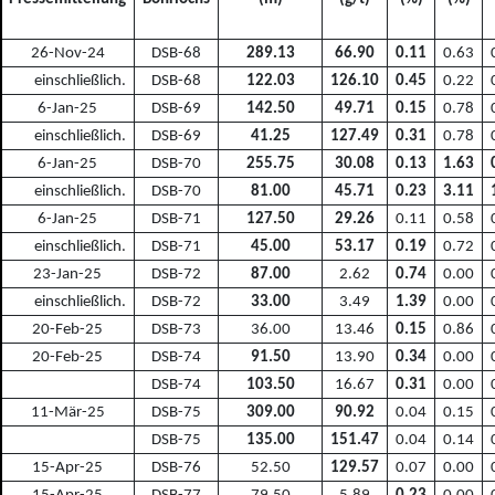
26-Nov-24
DSB-68
289.13
66.90
0.11
0.63
einschließlich.
DSB-68
122.03
126.10
0.45
0.22
6-Jan-25
DSB-69
142.50
49.71
0.15
0.78
einschließlich.
DSB-69
41.25
127.49
0.31
0.78
6-Jan-25
DSB-70
255.75
30.08
0.13
1.63
einschließlich.
DSB-70
81.00
45.71
0.23
3.11
6-Jan-25
DSB-71
127.50
29.26
0.11
0.58
einschließlich.
DSB-71
45.00
53.17
0.19
0.72
23-Jan-25
DSB-72
87.00
2.62
0.74
0.00
einschließlich.
DSB-72
33.00
3.49
1.39
0.00
20-Feb-25
DSB-73
36.00
13.46
0.15
0.86
20-Feb-25
DSB-74
91.50
13.90
0.34
0.00
DSB-74
103.50
16.67
0.31
0.00
11-Mär-25
DSB-75
309.00
90.92
0.04
0.15
DSB-75
135.00
151.47
0.04
0.14
15-Apr-25
DSB-76
52.50
129.57
0.07
0.00