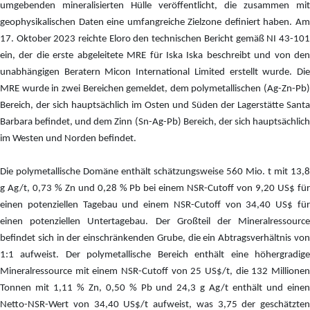
umgebenden mineralisierten Hülle veröffentlicht, die zusammen mit
geophysikalischen Daten eine umfangreiche Zielzone definiert haben. Am
17. Oktober 2023 reichte Eloro den technischen Bericht gemäß NI 43-101
ein, der die erste abgeleitete MRE für Iska Iska beschreibt und von den
unabhängigen Beratern Micon International Limited erstellt wurde. Die
MRE wurde in zwei Bereichen gemeldet, dem polymetallischen (Ag-Zn-Pb)
Bereich, der sich hauptsächlich im Osten und Süden der Lagerstätte Santa
Barbara befindet, und dem Zinn (Sn-Ag-Pb) Bereich, der sich hauptsächlich
im Westen und Norden befindet.
Die polymetallische Domäne enthält schätzungsweise 560 Mio. t mit 13,8
g Ag/t, 0,73 % Zn und 0,28 % Pb bei einem NSR-Cutoff von 9,20 US$ für
einen potenziellen Tagebau und einem NSR-Cutoff von 34,40 US$ für
einen potenziellen Untertagebau. Der Großteil der Mineralressource
befindet sich in der einschränkenden Grube, die ein Abtragsverhältnis von
1:1 aufweist. Der polymetallische Bereich enthält eine höhergradige
Mineralressource mit einem NSR-Cutoff von 25 US$/t, die 132 Millionen
Tonnen mit 1,11 % Zn, 0,50 % Pb und 24,3 g Ag/t enthält und einen
Netto-NSR-Wert von 34,40 US$/t aufweist, was 3,75 der geschätzten