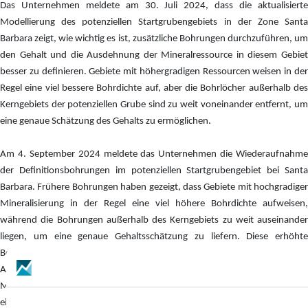
Das Unternehmen meldete am 30. Juli 2024, dass die aktualisierte
Modellierung des potenziellen Startgrubengebiets in der Zone Santa
Barbara zeigt, wie wichtig es ist, zusätzliche Bohrungen durchzuführen, um
den Gehalt und die Ausdehnung der Mineralressource in diesem Gebiet
besser zu definieren. Gebiete mit höhergradigen Ressourcen weisen in der
Regel eine viel bessere Bohrdichte auf, aber die Bohrlöcher außerhalb des
Kerngebiets der potenziellen Grube sind zu weit voneinander entfernt, um
eine genaue Schätzung des Gehalts zu ermöglichen.
Am 4. September 2024 meldete das Unternehmen die Wiederaufnahme
der Definitionsbohrungen im potenziellen Startgrubengebiet bei Santa
Barbara. Frühere Bohrungen haben gezeigt, dass Gebiete mit hochgradiger
Mineralisierung in der Regel eine viel höhere Bohrdichte aufweisen,
während die Bohrungen außerhalb des Kerngebiets zu weit auseinander
liegen, um eine genaue Gehaltsschätzung zu liefern. Diese erhöhte
Bohrdichte ist besonders wichtig, um die Ausdehnung der hochgradigen
Ag- und Sn-führenden Strukturen zu definieren und um die
Mineralressourcen von abgeleitet auf angezeigt zu kategorisieren, was
einen großen Einfluss auf den Gesamtgehalt und die Ressourcen hat, die