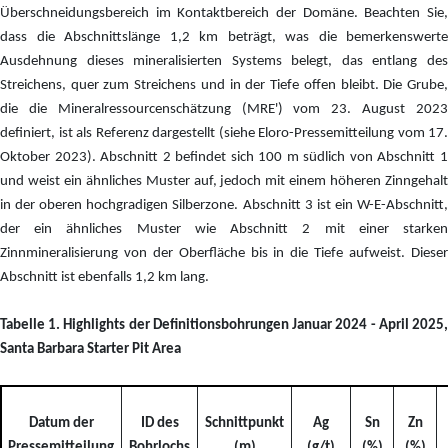
Überschneidungsbereich im Kontaktbereich der Domäne. Beachten Sie,
dass die Abschnittslänge 1,2 km beträgt, was die bemerkenswerte
Ausdehnung dieses mineralisierten Systems belegt, das entlang des
Streichens, quer zum Streichens und in der Tiefe offen bleibt. Die Grube,
die die Mineralressourcenschätzung (MRE') vom 23. August 2023
definiert, ist als Referenz dargestellt (siehe Eloro-Pressemitteilung vom 17.
Oktober 2023). Abschnitt 2 befindet sich 100 m südlich von Abschnitt 1
und weist ein ähnliches Muster auf, jedoch mit einem höheren Zinngehalt
in der oberen hochgradigen Silberzone. Abschnitt 3 ist ein W-E-Abschnitt,
der ein ähnliches Muster wie Abschnitt 2 mit einer starken
Zinnmineralisierung von der Oberfläche bis in die Tiefe aufweist. Dieser
Abschnitt ist ebenfalls 1,2 km lang.
Tabelle 1. Highlights der Definitionsbohrungen Januar 2024 - April 2025,
Santa Barbara Starter Pit Area
Datum der
ID des
Schnittpunkt
Ag
Sn
Zn
Pressemitteilung
Bohrlochs
(m)
(g/t)
(%)
(%)