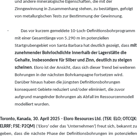
und andere mineralogische Eigenschaften, die mit der
Zinngewinnung in Zusammenhang stehen, zu bestätigen, gefolgt
von metallurgischen Tests zur Bestimmung der Gewinnung.
-
Das vor kurzem gemeldete 10-Loch-Definitionsbohrprogramm
mit einer Gesamtlänge von 5.290 m im potenziellen
Startgrubengebiet von Santa Barbara hat deutlich gezeigt, dass
mit
zunehmender Bohrlochdichte innerhalb der Lagerstätte die
Gehalte, insbesondere für Silber und Zinn, deutlich zu steigen
scheinen
. Eloro ist der Ansicht, dass sich dieser Trend bei weiteren
Bohrungen in der nächsten Bohrkampagne fortsetzen wird.
Darüber hinaus haben die jüngsten Definitionsbohrungen
konsequent Gebiete reduziert und/oder eliminiert, die zuvor
aufgrund mangelnder Bohrungen als Abfall im Ressourcenmodell
modelliert wurden.
Toronto, Kanada, 30. April 2025 - Eloro Resources Ltd. (TSX: ELO; OTCQX:
ELRRF; FSE: P2QM)
('Eloro' oder das 'Unternehmen') freut sich, bekannt z
geben, dass die nächste Phase der Definitionsbohrungen im potenziellen