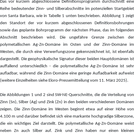
Das vor kurzem abgeschlossene Definitionsprogramm durchschnitt eine
Reihe bedeutender Zinn- und Silberabschnitte im potenziellen Startgebiet
von Santa Barbara, wie in Tabelle 1 unten beschrieben. Abbildung 1 zeigt
den Standort der vor kurzem abgeschlossenen Definitionsbohrungen
sowie das geplante Bohrprogramm der nächsten Phase, das im folgenden
Abschnitt beschrieben wird. Die ungefähre Grenze zwischen der
polymetallischen Ag-Zn-Domäne im Osten und der Zinn-Domäne im
Westen, die durch eine Verwerfungszone gekennzeichnet ist, ist ebenfalls
dargestellt. Die geophysikalische Signatur dieser beiden Hauptdomänen ist
auffallend unterschiedlich - die polymetallische Ag-Zn-Domäne ist sehr
aufladbar, während die Zinn-Domäne eine geringe Aufladbarkeit aufweist
(weitere Einzelheiten siehe Eloro-Pressemitteilung vom 11. März 2025).
Die Abbildungen 1 und 2 sind SW-NE-Querschnitte, die die Verteilung von
Zinn (Sn), Silber (Ag) und Zink (Zn) in den beiden verschiedenen Domänen
zeigen. Die Zinn-Domäne im Westen beginnt etwa auf einer Höhe von
4.100 m und darüber befindet sich eine markante hochgradige Silberzone,
die ein wichtiges Ziel darstellt. Die polymetallische Ag-Zn-Domäne weist
neben Zn auch Silber auf. Zink und Zinn haben nur einen kleinen