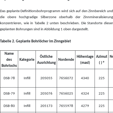
Das geplante Definitionsbohrprogramm wird sich auf den Zinnbereich und
die obere hochgradige Silberzone oberhalb der Zinnmineralisierung
konzentrieren, wie in Tabelle 2 unten beschrieben. Die Standorte dieser
geplanten Bohrungen sind in Abbildung 1 oben dargestellt.
Tabelle 2. Geplante Bohrlöcher im Zinngebiet
Name
Östliche
Höhenlage
Azimut
N
des
Kategorie
Nordende
Ausrichtung
(masl)
( ) °
Bohrlochs
DSB-78
Infill
205055
7656072
4340
225
DSB-79
Infill
205076
7656025
4324
225
DSB-80
Infill
205173
7655978
4279
225