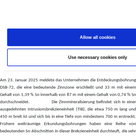
breiteren Abschnitts mit
49,71 g Ag/t, 0,78 % Zn, 0,32 % Pb und
0,15 % Sn (106,97 g Ag eq/t) auf 142,50 m
Bohrloch DSB-70 durchteufte
45,71g Ag/t, 3,11% Zn, 1,91% Pb
und 0,23% Sn (232,35g Ag eq/t) auf 81,00m
innerhalb eines
breiteren Abschnitts von
30,08g Ag/t, 1,63% Zn 0,98% Pb und
0,13% Sn (127,89g Ag eq/t) auf 255,75m
Allow all cookies
Bohrloch DSB-71 durchschnitt
53,17 Ag/t, 0,72 % Zn, 0,40 % Pb
und 0,19 % Sn (116,62 g Ag eq/t) auf 45,00 m
innerhalb eines
Use necessary cookies only
breiteren Abschnitts mit
29,26 Ag/t, 0,58 % Zn, 0,22 % Pb und
0,11 % Sn (71,46 g Ag eq/t) auf 127,50 m.
Am 23. Januar 2025 meldete das Unternehmen die Entdeckungsbohrung
DSB-72, die eine bedeutende Zinnzone erschließt und 33 m mit einem
Gehalt von 1,39 % Sn innerhalb von 87 m mit einem Gehalt von 0,74 % Sn
durchschneidet.
Die Zinnmineralisierung befindet sich in eine
ausgedehnten Intrusionsbrekzieneinheit (TIB), die etwa 750 m lang und
450 m breit ist und sich bis in eine Tiefe von mindestens 700 m erstreckt.
Frühere weiträumige Erkundungsbohrungen haben eine Reihe von
bedeutenden Sn-Abschnitten in dieser Brekzieneinheit durchteuft, die sehr