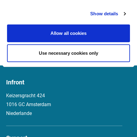
Vergleich hinzufügen: Vereinfachte Benennung von
Studien und eine neue Ansicht zum Hinzufügen
Show details
neuer Vergleichsstudien sowie die Möglichkeit,
Achsen auszuwählen.
Allow all cookies
Studie hinzufügen: Die Ansicht wurde vereinfacht, um
eine bessere Übersicht zu bieten.
Use necessary cookies only
Infront
Keizersgracht 424
1016 GC Amsterdam
Niederlande