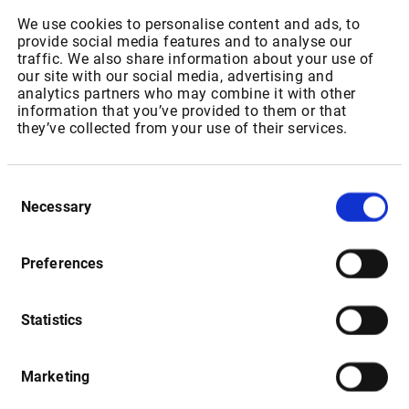
We use cookies to personalise content and ads, to
provide social media features and to analyse our
traffic. We also share information about your use of
our site with our social media, advertising and
analytics partners who may combine it with other
information that you’ve provided to them or that
they’ve collected from your use of their services.
Consent
Necessary
Selection
Neue Pop-up-Dialoge
Preferences
Wir haben neue Popup-Dialoge entworfen, um die
Statistics
Navigation zu vereinfachen:
Einstellungen: Alle Einstellungen sind an einem Ort
Marketing
gesammelt. Mit dem Vorschaumodus können Sie die
Änderungen sofort sehen.