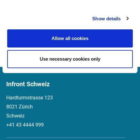
Vergleich hinzufügen: Vereinfachte Benennung von
Studien und eine neue Ansicht zum Hinzufügen
Show details
neuer Vergleichsstudien sowie die Möglichkeit,
Achsen auszuwählen.
Studie hinzufügen: Die Ansicht wurde vereinfacht, um
Allow all cookies
eine bessere Übersicht zu bieten.
Use necessary cookies only
Infront Schweiz
Hardturmstrasse 123
8021 Zürich
Schweiz
+41 43 4444 999