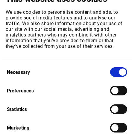
We use cookies to personalise content and ads, to
provide social media features and to analyse our
traffic. We also share information about your use of
our site with our social media, advertising and
analytics partners who may combine it with other
information that you’ve provided to them or that
they’ve collected from your use of their services.
Consent
Necessary
Selection
Neue Pop-up-Dialoge
Preferences
Wir haben neue Popup-Dialoge entworfen, um die
Navigation zu vereinfachen:
Statistics
Einstellungen: Alle Einstellungen sind an einem Ort
gesammelt. Mit dem Vorschaumodus können Sie die
Marketing
Änderungen sofort sehen.