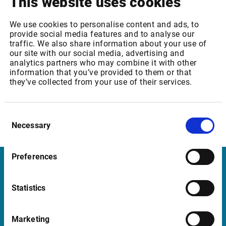
This website uses cookies
Unsere Fundamentaldaten beziehen wir von WVB
(World Vest Best) und FactSet. Sie können
We use cookies to personalise content and ads, to
provide social media features and to analyse our
Fundamentaldaten erhalten, die bis zu 30 Jahre
traffic. We also share information about your use of
zurückreichen.
our site with our social media, advertising and
analytics partners who may combine it with other
Bitte beachten Sie, dass Sie Zugriff auf unser Excel-
information that you’ve provided to them or that
Add-in haben, wenn Sie unser Infront Professional
they’ve collected from your use of their services.
Terminal mit dem Analytics-Modul nutzen.
Mehr anzeigen
Consent
Necessary
Selection
Preferences
Infront
Statistics
Nordic | Germany | France | Italy | Switzerland |
Benelux | UK | RSA
Marketing