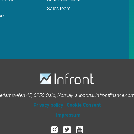
Sales team
wer
kedamsveien 45, 0250 Oslo, Norway. support@infrontfinance.com 
Privacy policy
|
Cookie Consent
|
Impressum