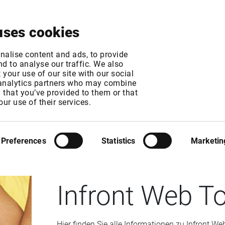
Über uns
News & Events
Jetzt testen
Kontak
uses cookies
nalise content and ads, to provide
d to analyse our traffic. We also
your use of our site with our social
 analytics partners who may combine
n that you’ve provided to them or that
our use of their services.
INFRONT WEB TOOLKIT
Preferences
Statistics
Marketin
Infront Web To
Hier finden Sie alle Informationen zu Infront W