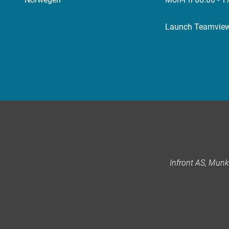
Launch Teamvie
Infront AS, Mun