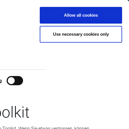
t
Norwegen
Customer
Deutsch
Search
Allow all cookies
Center
Use necessary cookies only
g
olkit
eb Toolkit. Wenn Sie etwas vermissen, können