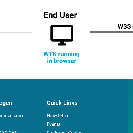
egen
Quick Links
inance.com
Newsletter
Events
7:30 CET
Customer Center