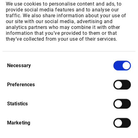
We use cookies to personalise content and ads, to
8.6.320
provide social media features and to analyse our
traffic. We also share information about your use of
Verbesserungen an bestehenden Funktionen
our site with our social media, advertising and
analytics partners who may combine it with other
Aktualisierte Datei SymbolConversions.ini für
information that you’ve provided to them or that
they’ve collected from your use of their services.
OSS-Ticker-Änderungen
Consent
Necessary
Selection
26.11.2020 - Infront Terminal
8.6.319
Preferences
Verbesserungen an bestehenden Funktionen
Statistics
Implementierung PEA-Feld und Spalte von
Euronext
Marketing