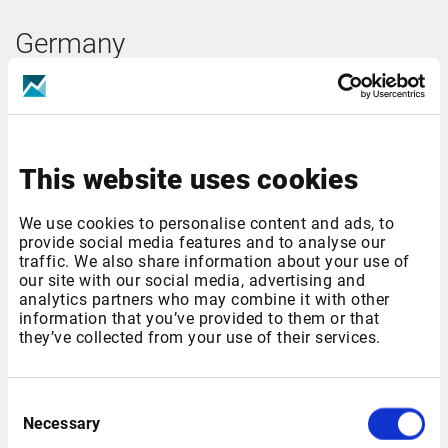
Germany
This website uses cookies
We use cookies to personalise content and ads, to
provide social media features and to analyse our
traffic. We also share information about your use of
our site with our social media, advertising and
analytics partners who may combine it with other
Deutsche Märkte
information that you’ve provided to them or that
they’ve collected from your use of their services.
German Markets Overview Desktop mit dem Fenster Xetra
Equity Marketlist, das mit den Fenstern
Unternehmensübersicht, Instrumenten-Übersicht, News und
Consent
Charts verknüpft ist.
Necessary
Selection