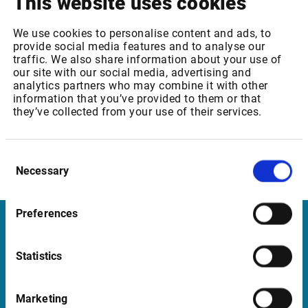
This website uses cookies
Unsere Fundamentaldaten beziehen wir von WVB
(World Vest Best) und FactSet. Sie können
We use cookies to personalise content and ads, to
provide social media features and to analyse our
Fundamentaldaten erhalten, die bis zu 30 Jahre
traffic. We also share information about your use of
zurückreichen.
our site with our social media, advertising and
analytics partners who may combine it with other
Bitte beachten Sie, dass Sie Zugriff auf unser Excel-
information that you’ve provided to them or that
Add-in haben, wenn Sie unser Infront Professional
they’ve collected from your use of their services.
Terminal mit dem Analytics-Modul nutzen.
Mehr anzeigen
Consent
Necessary
Selection
Preferences
Infront
Statistics
Nordic | Germany | France | Italy | Switzerland |
Benelux | UK | RSA
Marketing