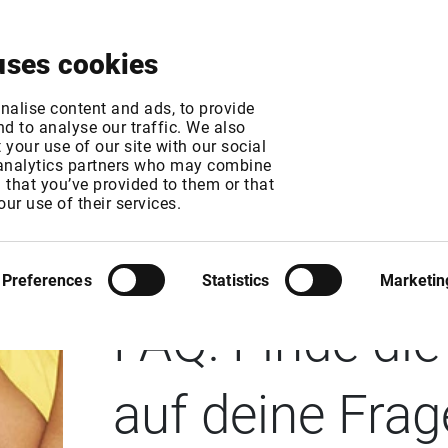
Über uns
News & Events
Jetzt testen
Kontak
uses cookies
nalise content and ads, to provide
d to analyse our traffic. We also
your use of our site with our social
 analytics partners who may combine
n that you’ve provided to them or that
our use of their services.
EXCEL ADD-IN
Preferences
Statistics
Marketin
FAQ: Finde di
auf deine Fra