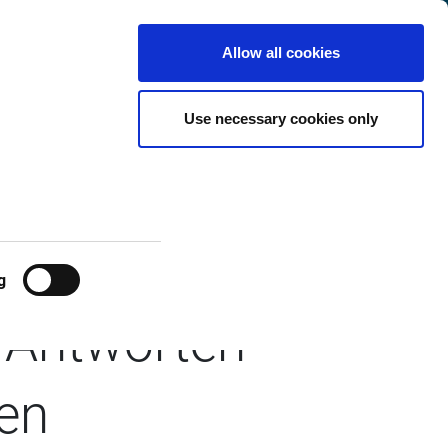
t
Norwegen
Customer
Deutsch
Search
Allow all cookies
Center
Use necessary cookies only
g
e Antworten
gen