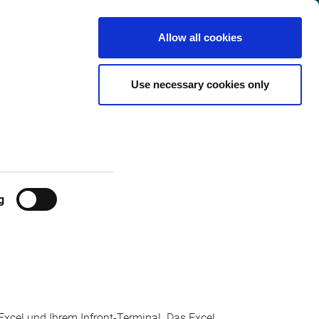
Vereinigtes
Königreich
Customer
Deutsch
Search
Allow all cookies
Center
Use necessary cookies only
g
 Excel und Ihrem Infront-Terminal. Das Excel