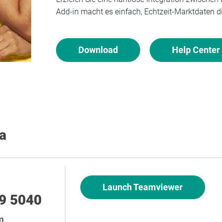
Add-in macht es einfach, Echtzeit-Marktdaten d
Download
Help Center
da
Launch Teamviewer
29 5040
m