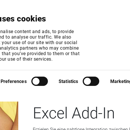
Über
News &
Jetzt
Kontakt
uns
Events
testen
uses cookies
nalise content and ads, to provide
d to analyse our traffic. We also
your use of our site with our social
 analytics partners who may combine
n that you’ve provided to them or that
our use of their services.
EXCEL ADD-IN
Preferences
Statistics
Marketin
Excel Add-In
Erzielen Sie eine nahtlose Integration zwischen