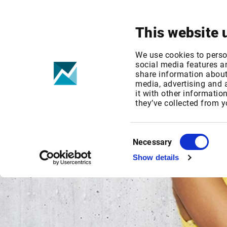
Ihr
Produkte &
Fokus
Lösungen
This website 
We use cookies to perso
social media features an
share information about 
media, advertising and
it with other informatio
they’ve collected from y
Consent
Necessary
Selection
Show details