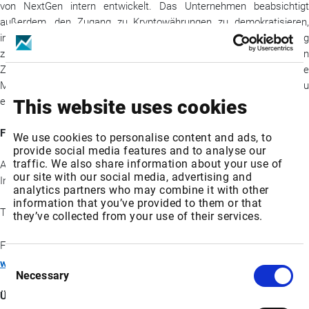
von NextGen intern entwickelt. Das Unternehmen beabsichtigt
außerdem, den Zugang zu Kryptowährungen zu demokratisieren,
indem es Anlegern über ein reguliertes öffentliches Vehikel Zugang
zu einem diversifizierten Korb digitaler Vermögenswerte bietet. Von
Zeit zu Zeit beabsichtigt das Unternehmen auch, andere
Mikrotechnologieplattformen zu evaluieren und zu erwerben oder zu
entwickeln.
This website uses cookies
Für weitere Informationen
We use cookies to personalise content and ads, to
provide social media features and to analyse our
traffic. We also share information about your use of
Alexander Tjiang
our site with our social media, advertising and
Interim CEO
analytics partners who may combine it with other
information that you’ve provided to them or that
Telefon: +1-416 300-7398
they’ve collected from your use of their services.
For Medienkontakt:
info@nextgendigital.ca
Consent
www.nextgendigital.ca
Necessary
Selection
Über diese Pressemitteilung: