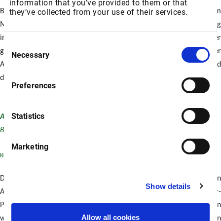
information that you’ve provided to them or that
Benachrichtigungen wurden übermittelt. Die Arbeiten dürfen im
they’ve collected from your use of their services.
Mai durchgeführt werden. Insgesamt soll die Untersuchung
innerhalb einer Woche abgeschlossen sein. Die Ergebnisse der
Consent
geophysikalischen Untersuchung werden analysiert, sobald der
Necessary
Selection
Auftragnehmer die luftgestützte Untersuchung abgeschlossen und
die geophysikalische Datenverarbeitung durchgeführt hat.
Preferences
Statistics
Abbildung 2:
Magnetische und radiometrische Konfiguration des
Bugauslegers am
Helikopter.
Marketing
KOMMENDE
ARBEITSPROGRAMME
Die geophysikalische Untersuchung ist Teil eines größeren
Show details
Arbeitsprogramms, das in Zusammenarbeit mit dem BHP Xplor-
Programm
geplant und durch dieses
finanziert wird. Zu den
Allow all cookies
wichtigsten Merkmalen des Explorationsprogramms 2025 von