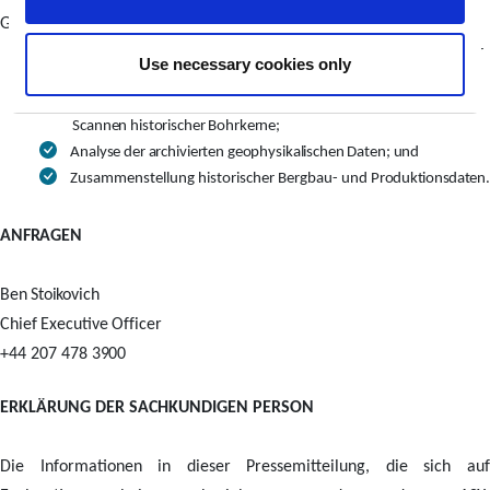
GreenX
gehören:
Durchführung luftgestützter magnetischer und radiometrischer
Use necessary cookies only
Untersuchungen;
Neuprotokollierung, erneute Analyse und hyperspektrales
Scannen historischer Bohrkerne;
Analyse der archivierten geophysikalischen Daten;
und
Zusammenstellung historischer Bergbau- und
Produktionsdaten.
ANFRAGEN
Ben
Stoikovich
Chief
Executive
Officer
+44
207 478
3900
ERKLÄRUNG DER SACHKUNDIGEN PERSON
Die Informationen in dieser Pressemitteilung, die sich auf