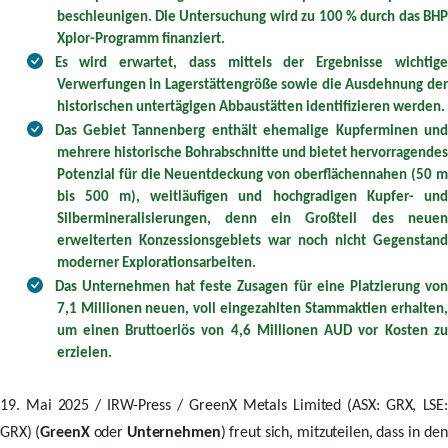
beschleunigen. Die Untersuchung wird zu 100 % durch das BHP
Xplor-Programm finanziert.
Es wird erwartet, dass mittels der Ergebnisse wichtige
Verwerfungen in Lagerstättengröße sowie die Ausdehnung der
historischen untertägigen Abbaustätten identifizieren werden.
Das Gebiet Tannenberg enthält ehemalige Kupferminen und
mehrere historische Bohrabschnitte und bietet hervorragendes
Potenzial für die Neuentdeckung von oberflächennahen (50 m
bis 500 m), weitläufigen und hochgradigen Kupfer- und
Silbermineralisierungen, denn ein Großteil des neuen
erweiterten Konzessionsgebiets war noch nicht Gegenstand
moderner Explorationsarbeiten.
Das Unternehmen hat feste Zusagen für eine Platzierung von
7,1 Millionen neuen, voll eingezahlten Stammaktien erhalten,
um einen Bruttoerlös von 4,6 Millionen AUD vor Kosten zu
erzielen.
19. Mai 2025 / IRW-Press / GreenX Metals Limited (ASX: GRX, LSE:
GRX) (
GreenX
oder
Unternehmen
) freut sich, mitzuteilen, dass
in de