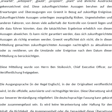
„erwartet“, „antizipiert“, „glaubt“, „projiziert“, „plant“ und ähnliche Ausdrücke
gekennzeichnet sind. Diese zukunftsgerichteten Aussagen beruhen auf den
Erwartungen und Überzeugungen von GreenX in Bezug auf zukünftige Ereignisse.
Zukunftsgerichtete Aussagen unterliegen zwangsläufig Risiken, Ungewissheiten und
anderen Faktoren, von denen viele außerhalb der Kontrolle von GreenX liegen und
die dazu führen könnten, dass die tatsächlichen Ergebnisse erheblich von diesen
Aussagen abweichen. Es kann nicht garantiert werden, dass sich zukunftsgerichtete
Aussagen als richtig erweisen werden. GreenX verpflichtet sich nicht, die in dieser
Mitteilung gemachten zukunftsgerichteten Aussagen nachträglich zu aktualisieren
oder zu revidieren, um die Umstände oder Ereignisse nach dem Datum dieser
Mitteilung zu berücksichtigen.
Diese Mitteilung wurde von Herrn Ben Stoikovich, Chief Executive Officer, zur
Veröffentlichung freigegeben.
Die Ausgangssprache (in der Regel Englisch), in der der Originaltext veröffentlicht
wird, ist die offizielle, autorisierte und rechtsgültige Version. Diese Übersetzung wird
zur besseren Verständigung mitgeliefert. Die deutschsprachige Fassung kann gekürzt
oder zusammengefasst sein. Es wird keine Verantwortung oder Haftung für den
Inhalt, die Richtigkeit, die Angemessenheit oder die Genauigkeit dieser Übersetzung