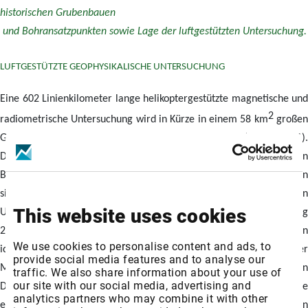
historischen Grubenbauen
und Bohransatzpunkten sowie Lage der luftgestützten Untersuchung.
LUFTGESTÜTZTE GEOPHYSIKALISCHE
UNTERSUCHUNG
Eine 602 Linienkilometer lange helikoptergestützte magnetische und
2
radiometrische Untersuchung wird in Kürze in einem 58 km
große
Gebiet auf dem Kupferprojekt Tannenberg beginnen (Abbildung 1).
Die Untersuchung wurde in Zusammenarbeit mit dem Team von
BHP Xplor und lokalen deutschen Dienstleistern konzipiert. Für einen
sichereren Betrieb in einer gemischten ländlichen und städtischen
This website uses cookies
Umgebung wurde eine Bugauslegerkonfiguration gewählt
(Abbildung
2). Die Ergebnisse der Untersuchung werden Verwerfungen
We use cookies to personalise content and ads, to
identifizieren, die eine wichtige Rolle bei der Kontrolle der
provide social media features and to analyse our
Mineralisierung
spielen
. Darüber hinaus können die magnetische
traffic. We also share information about your use of
our site with our social media, advertising and
Daten das Ausmaß des historischen Untertagebaus verifizieren. Alle
analytics partners who may combine it with other
erforderlichen Genehmigungen liegen vor, und die entsprechenden