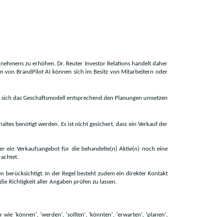
ternehmens zu erhöhen. Dr. Reuter Investor Relations handelt daher
ien von BrandPilot AI können sich im Besitz von Mitarbeitern oder
ss sich das Geschäftsmodell entsprechend den Planungen umsetzen
altes benötigt werden. Es ist nicht gesichert, dass ein Verkauf der
er ein Verkaufsangebot für die behandelte(n) Aktie(n) noch eine
achtet.
berücksichtigt. In der Regel besteht zudem ein direkter Kontakt
die Richtigkeit aller Angaben prüfen zu lassen.
 'können', 'werden', 'sollten', 'könnten', 'erwarten', 'planen',