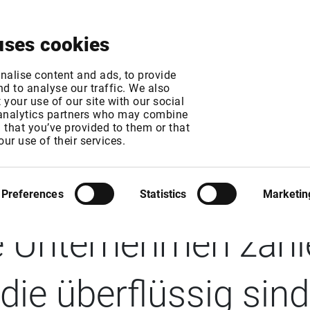
Über uns
News & Events
Jetzt testen
Kontak
uses cookies
nalise content and ads, to provide
d to analyse our traffic. We also
your use of our site with our social
 analytics partners who may combine
n that you’ve provided to them or that
 Reuter Investor Re
our use of their services.
Kannibalisierung in d
Preferences
Statistics
Marketin
e Unternehmen zahl
die überflüssig sind