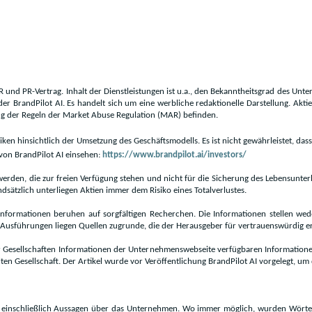
r IR und PR-Vertrag. Inhalt der Dienstleistungen ist u.a., den Bekanntheitsgrad des Un
 der BrandPilot AI. Es handelt sich um eine werbliche redaktionelle Darstellung. Akt
ung der Regeln der Market Abuse Regulation (MAR) befinden.
en hinsichtlich der Umsetzung des Geschäftsmodells. Es ist nicht gewährleistet, da
von BrandPilot AI einsehen:
https://www.brandpilot.ai/investors/
 werden, die zur freien Verfügung stehen und nicht für die Sicherung des Lebensunterh
dsätzlich unterliegen Aktien immer dem Risiko eines Totalverlustes.
n Informationen beruhen auf sorgfältigen Recherchen. Die Informationen stellen wed
Ausführungen liegen Quellen zugrunde, die der Herausgeber für vertrauenswürdig er
 Gesellschaften Informationen der Unternehmenswebseite verfügbaren Informationen 
ten Gesellschaft. Der Artikel wurde vor Veröffentlichung BrandPilot AI vorgelegt, um 
 einschließlich Aussagen über das Unternehmen. Wo immer möglich, wurden Wörter wie