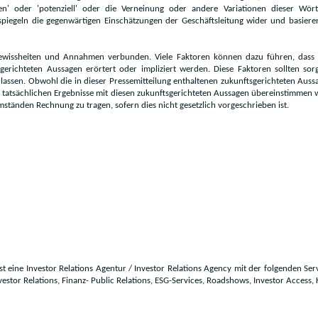
hersagen' oder 'potenziell' oder die Verneinung oder andere Variationen dieser
 spiegeln die gegenwärtigen Einschätzungen der Geschäftsleitung wider und basiere
gewissheiten und Annahmen verbunden. Viele Faktoren können dazu führen, dass d
richteten Aussagen erörtert oder impliziert werden. Diese Faktoren sollten sorgf
lassen. Obwohl die in dieser Pressemitteilung enthaltenen zukunftsgerichteten Au
e tatsächlichen Ergebnisse mit diesen zukunftsgerichteten Aussagen übereinstimmen w
ständen Rechnung zu tragen, sofern dies nicht gesetzlich vorgeschrieben ist.
ist eine Investor Relations Agentur / Investor Relations Agency mit der folgenden Servi
 Investor Relations, Finanz- Public Relations, ESG-Services, Roadshows, Investor Acces