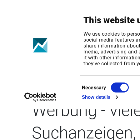
Ihr Fokus
Produkte & Lösungen
This website 
We use cookies to perso
social media features an
share information about 
media, advertising and
it with other informatio
IRW-PRESS: Dr.
they’ve collected from y
BrandPilot AI: 
Consent
Necessary
Selection
Show details
Werbung - viel
Suchanzeigen, 