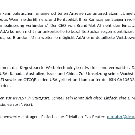
 kannibalistischen, unangefochtenen Anzeigen zu unterschätzen: „Ungef
te. Wenn sie die Effizienz und Rentabilität Ihrer Kampagnen steigern wo
balisierung verhindern.“ Der CEO von BrandPilot AI sieht den Einsatz 
AdAi können nicht nur unkontrollierte bezahlte Suchanzeigen identifiziert
s, so Brandon Mina weiter, ermöglicht AdAi eine detaillierte Wettbew
rnehmen, das KI-gesteuerte Werbetechnologie entwickelt und vermarktet
USA, Kanada, Australien, Israel und China. Zur Umsetzung seiner Wachstu
SE) sowie am OTCQB in den USA gelistet und kann unter der ISIN CA1053
erden.
en zur INVEST in Stuttgart. Schnell sein lohnt sich also! Einfach eine E-
tskarte zur INVEST.
 Nebenwerte eintragen. Einfach eine E-Mail an Eva Reuter:
e.reuter@dr-r