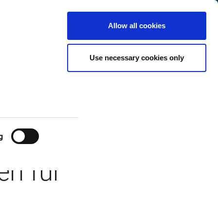
t
International
Customer
de
Search
Allow all cookies
Center
Use necessary cookies only
lations:
er digitalen
g
en für