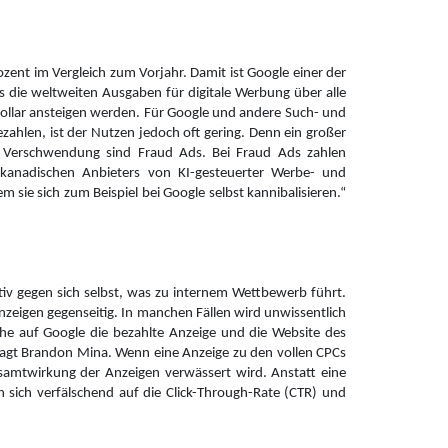
zent im Vergleich zum Vorjahr. Damit ist Google einer der
s die weltweiten Ausgaben für digitale Werbung über alle
ollar ansteigen werden. Für Google und andere Such- und
zahlen, ist der Nutzen jedoch oft gering. Denn ein großer
ese Verschwendung sind Fraud Ads. Bei Fraud Ads zahlen
kanadischen Anbieters von KI-gesteuerter Werbe- und
sie sich zum Beispiel bei Google selbst kannibalisieren.“
v gegen sich selbst, was zu internem Wettbewerb führt.
Anzeigen gegenseitig. In manchen Fällen wird unwissentlich
uche auf Google die bezahlte Anzeige und die Website des
 sagt Brandon Mina. Wenn eine Anzeige zu den vollen CPCs
samtwirkung der Anzeigen verwässert wird. Anstatt eine
n sich verfälschend auf die Click-Through-Rate (CTR) und