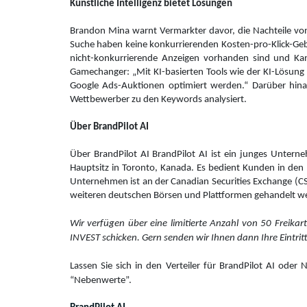
Künstliche Intelligenz bietet Lösungen
Brandon Mina warnt Vermarkter davor, die Nachteile von
Suche haben keine konkurrierenden Kosten-pro-Klick-Gebo
nicht-konkurrierende Anzeigen vorhanden sind und Kanni
Gamechanger: „Mit KI-basierten Tools wie der KI-Lösung 
Google Ads-Auktionen optimiert werden.“ Darüber hinau
Wettbewerber zu den Keywords analysiert.
Über BrandPilot AI
Über BrandPilot AI BrandPilot AI ist ein junges Unte
Hauptsitz in Toronto, Kanada. Es bedient Kunden in den 
Unternehmen ist an der Canadian Securities Exchange (C
weiteren deutschen Börsen und Plattformen gehandelt w
Wir verfügen über eine limitierte Anzahl von 50 Freikart
INVEST schicken. Gern senden wir Ihnen dann Ihre Eintrit
Lassen Sie sich in den Verteiler für BrandPilot AI oder
“Nebenwerte”.