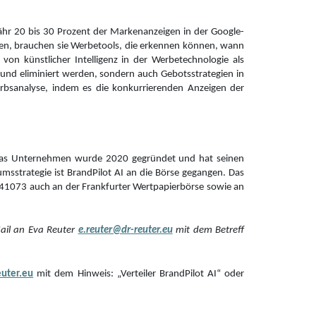
ähr 20 bis 30 Prozent der Markenanzeigen in der Google-
llen, brauchen sie Werbetools, die erkennen können, wann
von künstlicher Intelligenz in der Werbetechnologie als
 und eliminiert werden, sondern auch Gebotsstrategien in
erbsanalyse, indem es die konkurrierenden Anzeigen der
. Das Unternehmen wurde 2020 gegründet und hat seinen
msstrategie ist BrandPilot AI an die Börse gegangen. Das
241073 auch an der Frankfurter Wertpapierbörse sowie an
Mail an Eva Reuter
e.reuter@dr-reuter.eu
mit dem Betreff
euter.eu
mit dem Hinweis: „Verteiler BrandPilot AI“ oder