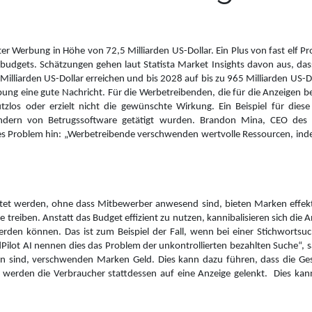
 Werbung in Höhe von 72,5 Milliarden US-Dollar. Ein Plus von fast elf Pro
budgets. Schätzungen gehen laut Statista Market Insights davon aus, das
lliarden US-Dollar erreichen und bis 2028 auf bis zu 965 Milliarden US-D
ung eine gute Nachricht. Für die Werbetreibenden, die für die Anzeigen be
tzlos oder erzielt nicht die gewünschte Wirkung. Ein Beispiel für di
ndern von Betrugssoftware getätigt wurden. Brandon Mina, CEO des 
es Problem hin: „Werbetreibende verschwenden wertvolle Ressourcen, indem 
tet werden, ohne dass Mitbewerber anwesend sind, bieten Marken effekti
e treiben. Anstatt das Budget effizient zu nutzen, kannibalisieren sich die 
 werden können. Das ist zum Beispiel der Fall, wenn bei einer Stichworts
Pilot AI nennen dies das Problem der unkontrollierten bezahlten Suche“,
n sind, verschwenden Marken Geld. Dies kann dazu führen, dass die Ge
, werden die Verbraucher stattdessen auf eine Anzeige gelenkt.
Dies kan