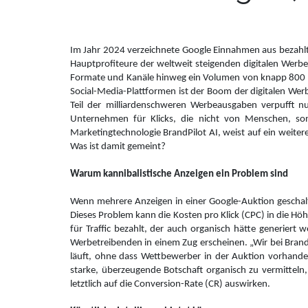
Im Jahr 2024 verzeichnete Google Einnahmen aus bezahlter
Hauptprofiteure der weltweit steigenden digitalen Werbe
Formate und Kanäle hinweg ein Volumen von knapp 800 Mi
Social-Media-Plattformen ist der Boom der digitalen Werb
Teil der milliardenschweren Werbeausgaben verpufft nu
Unternehmen für Klicks, die nicht von Menschen, so
Marketingtechnologie BrandPilot AI, weist auf ein weiter
Was ist damit gemeint?
Warum kannibalistische Anzeigen ein Problem sind
Wenn mehrere Anzeigen in einer Google-Auktion geschal
Dieses Problem kann die Kosten pro Klick (CPC) in die Höh
für Traffic bezahlt, der auch organisch hätte generiert
Werbetreibenden in einem Zug erscheinen. „Wir bei Brand
läuft, ohne dass Wettbewerber in der Auktion vorhande
starke, überzeugende Botschaft organisch zu vermitteln
letztlich auf die Conversion-Rate (CR) auswirken.