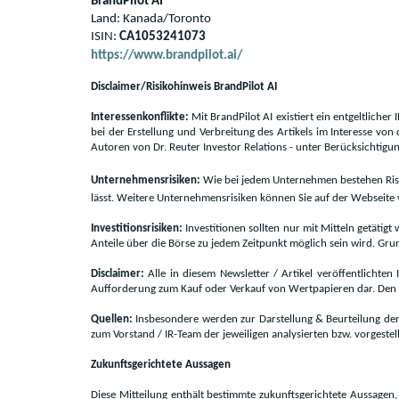
BrandPilot AI
Land: Kanada/Toronto
ISIN:
CA1053241073
https://www.brandpilot.ai/
Disclaimer/Risikohinweis BrandPilot AI
Interessenkonflikte:
Mit BrandPilot AI existiert ein entgeltliche
bei der Erstellung und Verbreitung des Artikels im Interesse von
Autoren von Dr. Reuter Investor Relations - unter Berücksichtig
Unternehmensrisiken:
Wie bei jedem Unternehmen bestehen Risik
lässt. Weitere Unternehmensrisiken können Sie auf der Webseite 
Investitionsrisiken:
Investitionen sollten nur mit Mitteln getätigt
Anteile über die Börse zu jedem Zeitpunkt möglich sein wird. Grun
Disclaimer:
Alle in diesem Newsletter / Artikel veröffentlichte
Aufforderung zum Kauf oder Verkauf von Wertpapieren dar. Den 
Quellen:
Insbesondere werden zur Darstellung & Beurteilung der
zum Vorstand / IR-Team der jeweiligen analysierten bzw. vorgestell
Zukunftsgerichtete Aussagen
Diese Mitteilung enthält bestimmte zukunftsgerichtete Aussagen,