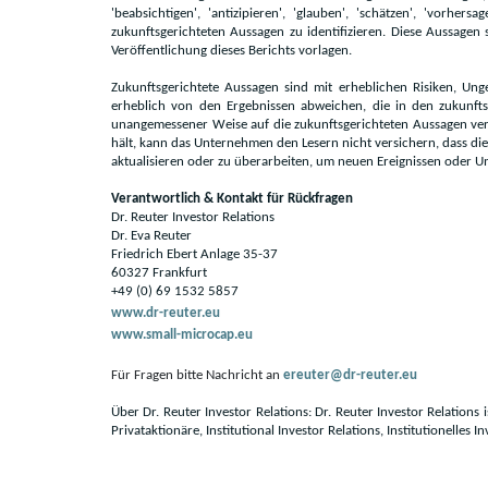
'beabsichtigen', 'antizipieren', 'glauben', 'schätzen', 'vor
zukunftsgerichteten Aussagen zu identifizieren. Diese Aussagen
Veröffentlichung dieses Berichts vorlagen.
Zukunftsgerichtete Aussagen sind mit erheblichen Risiken, Un
erheblich von den Ergebnissen abweichen, die in den zukunftsge
unangemessener Weise auf die zukunftsgerichteten Aussagen ver
hält, kann das Unternehmen den Lesern nicht versichern, dass di
aktualisieren oder zu überarbeiten, um neuen Ereignissen oder Um
Verantwortlich & Kontakt für Rückfragen
Dr. Reuter Investor Relations
Dr. Eva Reuter
Friedrich Ebert Anlage 35-37
60327 Frankfurt
+49 (0) 69 1532 5857
www.dr-reuter.eu
www.small-microcap.eu
Für Fragen bitte Nachricht an
ereuter@dr-reuter.eu
Über Dr. Reuter Investor Relations: Dr. Reuter Investor Relations 
Privataktionäre, Institutional Investor Relations, Institutionelles