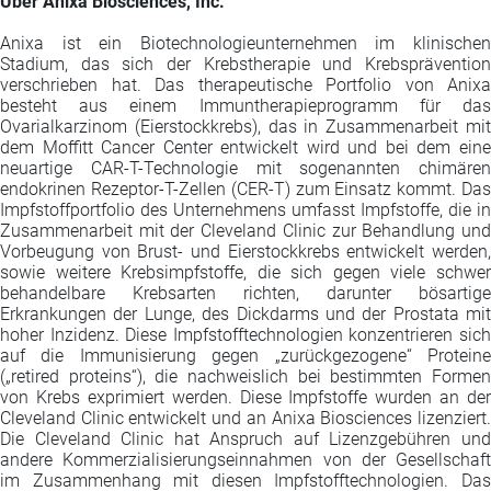
Über Anixa Biosciences, Inc.
Anixa ist ein Biotechnologieunternehmen im klinischen
Stadium, das sich der Krebstherapie und Krebsprävention
verschrieben hat. Das therapeutische Portfolio von Anixa
besteht aus einem Immuntherapieprogramm für das
Ovarialkarzinom (Eierstockkrebs), das in Zusammenarbeit mit
dem Moffitt Cancer Center entwickelt wird und bei dem eine
neuartige CAR-T-Technologie mit sogenannten chimären
endokrinen Rezeptor-T-Zellen (CER-T) zum Einsatz kommt. Das
Impfstoffportfolio des Unternehmens umfasst Impfstoffe, die in
Zusammenarbeit mit der Cleveland Clinic zur Behandlung und
Vorbeugung von Brust- und Eierstockkrebs entwickelt werden,
sowie weitere Krebsimpfstoffe, die sich gegen viele schwer
behandelbare Krebsarten richten, darunter bösartige
Erkrankungen der Lunge, des Dickdarms und der Prostata mit
hoher Inzidenz. Diese Impfstofftechnologien konzentrieren sich
auf die Immunisierung gegen „zurückgezogene“ Proteine
(„retired proteins“), die nachweislich bei bestimmten Formen
von Krebs exprimiert werden. Diese Impfstoffe wurden an der
Cleveland Clinic entwickelt und an Anixa Biosciences lizenziert.
Die Cleveland Clinic hat Anspruch auf Lizenzgebühren und
andere Kommerzialisierungseinnahmen von der Gesellschaft
im Zusammenhang mit diesen Impfstofftechnologien. Das