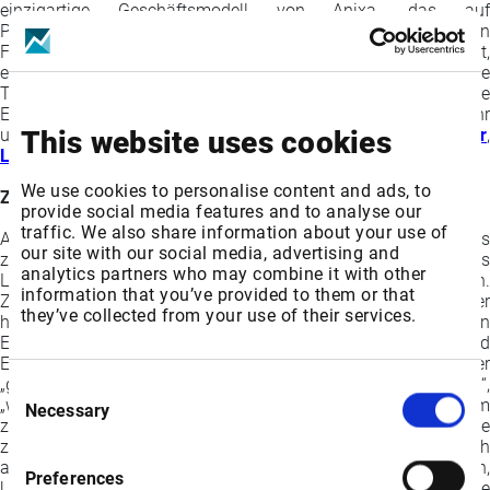
einzigartige Geschäftsmodell von Anixa, das auf
Partnerschaften mit weltweit anerkannten
Forschungseinrichtungen in allen Entwicklungsstadien setzt,
ermöglicht es dem Unternehmen, kontinuierlich neue
Technologien in komplementären Bereichen für die weitere
Entwicklung und Vermarktung zu prüfen. Erfahren Sie mehr
unter
This website uses cookies
www.anixa.com
oder folgen Sie Anixa auf
Twitter
,
LinkedIn
,
Facebook
und
YouTube
.
We use cookies to personalise content and ads, to
Zukunftsgerichtete Aussagen
provide social media features and to analyse our
traffic. We also share information about your use of
Aussagen, die keine historischen Fakten darstellen, können als
our site with our social media, advertising and
zukunftsgerichtete Aussagen im Sinne des Private Securities
analytics partners who may combine it with other
Litigation Reform Act von 1995 betrachtet werden.
information that you’ve provided to them or that
Zukunftsgerichtete Aussagen sind keine Aussagen über
they’ve collected from your use of their services.
historische Fakten, sondern spiegeln vielmehr die aktuellen
Erwartungen von Anixa hinsichtlich zukünftiger Ereignisse und
Ergebnisse wider. Wir verwenden im Allgemeinen die Wörter
„glauben“, „erwarten“, „beabsichtigen“, „planen“, „vorhersehen“,
Consent
„wahrscheinlich“, „werden“ und ähnliche Ausdrücke, um
Necessary
Selection
zukunftsgerichtete Aussagen zu kennzeichnen. Solche
zukunftsgerichteten Aussagen, einschließlich solcher, die sich
auf unsere Erwartungen beziehen, beinhalten Risiken,
Preferences
Ungewissheiten und andere Faktoren, von denen einige