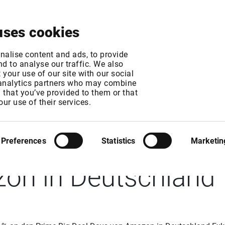
Über uns
News & Events
Jetzt testen
Kontak
uses cookies
nalise content and ads, to provide
d to analyse our traffic. We also
your use of our site with our social
 analytics partners who may combine
n that you’ve provided to them or that
 Dangbei beteiligt 
our use of their services.
is zu 40 % an den P
Preferences
Statistics
Marketin
on in Deutschland