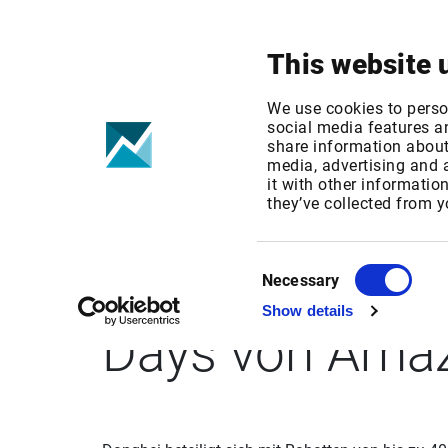
Ihr Fokus
Produkte & Lösungen
This website 
We use cookies to perso
social media features an
share information about 
media, advertising and
it with other informatio
GlobeNewswire:
they’ve collected from y
Rabatten von b
Consent
Necessary
Selection
Show details
Days von Amaz