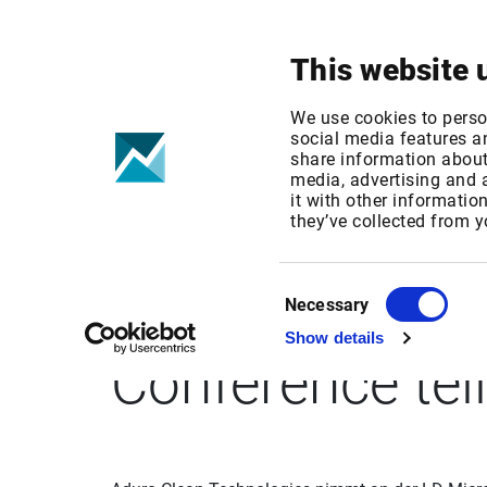
Ihr Fokus
Produkte & Lösungen
This website 
We use cookies to perso
social media features an
share information about 
media, advertising and
it with other informatio
GlobeNewswire
they’ve collected from y
nimmt an der L
Consent
Necessary
Selection
Show details
Conference teil