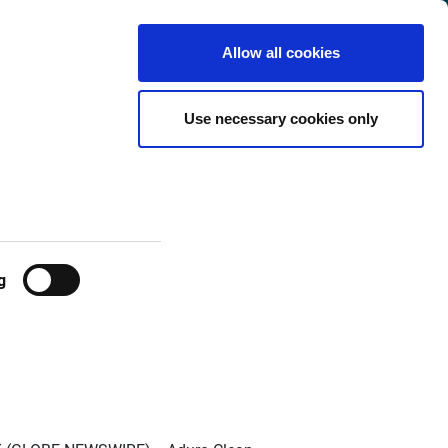
t
International
Customer
de
Search
Allow all cookies
Center
Use necessary cookies only
nologies
 XIX
g