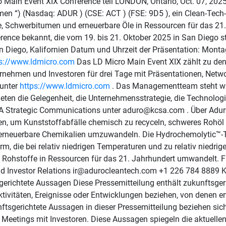
 Main Event XIX Conference teil LONDON, Ontario, Oct. 07, 20
hmen “) (Nasdaq: ADUR ) (CSE: ACT ) (FSE: 9D5 ), ein Clean-Tec
e, Schwerbitumen und erneuerbare Öle in Ressourcen für das 21.
ence bekannt, die vom 19. bis 21. Oktober 2025 in San Diego sta
an Diego, Kalifornien Datum und Uhrzeit der Präsentation: Mont
ps://www.ldmicro.com
Das LD Micro Main Event XIX zählt zu den
rnehmen und Investoren für drei Tage mit Präsentationen, Ne
unter
https://www.ldmicro.com
. Das Managementteam steht wä
ieten die Gelegenheit, die Unternehmensstrategie, die Technolo
CSA Strategic Communications unter aduro@kcsa.com . Über Adu
en, um Kunststoffabfälle chemisch zu recyceln, schweres Rohöl u
er erneuerbare Chemikalien umzuwandeln. Die Hydrochemolytic™
rm, die bei relativ niedrigen Temperaturen und zu relativ niedrig
Rohstoffe in Ressourcen für das 21. Jahrhundert umwandelt. Fü
nd Investor Relations ir@adurocleantech.com +1 226 784 8889 
richtete Aussagen Diese Pressemitteilung enthält zukunftsgeri
tivitäten, Ereignisse oder Entwicklungen beziehen, von denen erw
ftsgerichtete Aussagen in dieser Pressemitteilung beziehen sic
Meetings mit Investoren. Diese Aussagen spiegeln die aktuellen