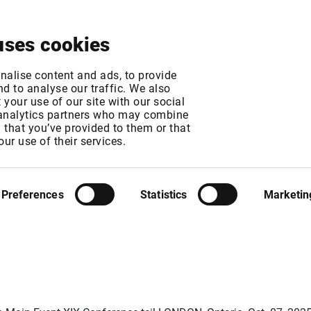
Über uns
News & Events
Jetzt testen
Kontak
uses cookies
nalise content and ads, to provide
d to analyse our traffic. We also
your use of our site with our social
 analytics partners who may combine
n that you’ve provided to them or that
: Aduro Clean Tech
our use of their services.
D Micro Main Event
Preferences
Statistics
Marketin