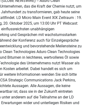
25 (GLOBE NEWSWIRE) -- Aduro Clean
h-Unternehmen, das die Kraft der Chemie nutzt, um
 Jahrhundert zu transformieren, gab heute seine
ttfindet. LD Micro Main Event XIX Zeitraum : 19.
ag, 20. Oktober 2025, um 13:00 Uhr PT Webcast:
 einflussreichsten unabhängigen
tworking und Gesprächen mit wachstumsstarken
hrend der Konferenz auch für Einzelgespräche
gieentwicklung und bevorstehende Meilensteine zu
ro Clean Technologies Aduro Clean Technologies
nd Bitumen in leichteres, wertvolleres Öl sowie
-Technologie des Unternehmens nutzt Wasser als
en Kosten arbeitet. Dabei handelt es sich um
r weitere Informationen wenden Sie sich bitte
KCSA Strategic Communications Jack Perkins,
chtete Aussagen. Alle Aussagen, die keine
artbar ist, dass sie in der Zukunft eintreten
h unter anderem auf die Teilnahme an der LD
 Erwartungen wider und unterliegen Risiken und