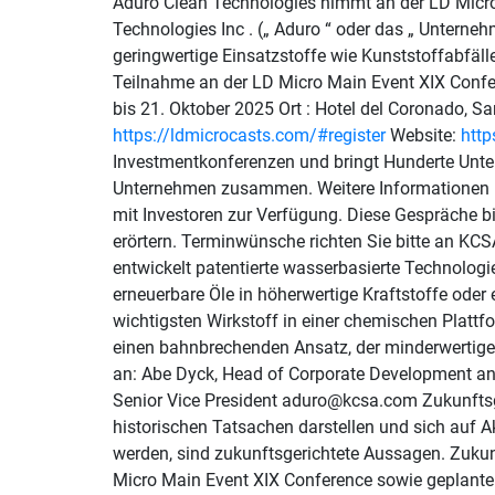
Aduro Clean Technologies nimmt an der LD Micro
Technologies Inc . („ Aduro “ oder das „ Unterne
geringwertige Einsatzstoffe wie Kunststoffabfäll
Teilnahme an der LD Micro Main Event XIX Confer
bis 21. Oktober 2025 Ort : Hotel del Coronado, S
https://ldmicrocasts.com/#register
Website:
htt
Investmentkonferenzen und bringt Hunderte Unte
Unternehmen zusammen. Weitere Informationen 
mit Investoren zur Verfügung. Diese Gespräche b
erörtern. Terminwünsche richten Sie bitte an K
entwickelt patentierte wasserbasierte Technologi
erneuerbare Öle in höherwertige Kraftstoffe od
wichtigsten Wirkstoff in einer chemischen Plattfo
einen bahnbrechenden Ansatz, der minderwertige 
an: Abe Dyck, Head of Corporate Development a
Senior Vice President aduro@kcsa.com Zukunftsge
historischen Tatsachen darstellen und sich auf Ak
werden, sind zukunftsgerichtete Aussagen. Zukun
Micro Main Event XIX Conference sowie geplante 