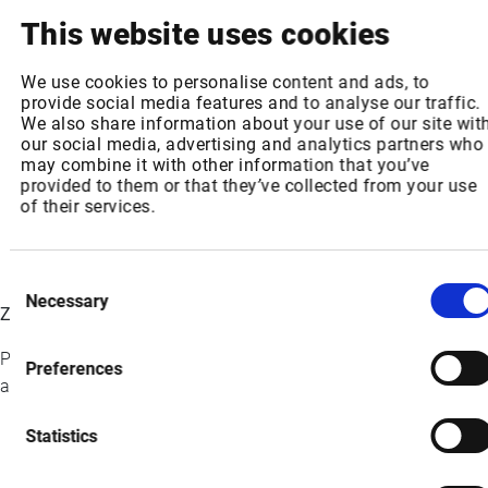
This website uses cookies
Verbrauchererwartungen
– Sprachgesteuertes Einkaufen
und automatisierte Nachbestellungen liegen im Trend,
We use cookies to personalise content and ads, to
angetrieben durch den starken Anstieg bei KI-Nutzung.
provide social media features and to analyse our traffic.
Geschwindigkeit & Kontrolle
– Durch den Verzicht auf
We also share information about your use of our site wit
Browser-Interaktionen können Händler in Echtzeit
our social media, advertising and analytics partners who
may combine it with other information that you’ve
reagieren und behalten dabei volle Kontrolle über
provided to them or that they’ve collected from your use
Transaktionen.
of their services.
Zukunftssicherheit
– Mit zunehmender KI-Akzeptanz
verschaffen sich Unternehmen, die „agent-ready“ sind,
einen entscheidenden Wettbewerbsvorteil.
Consent
Necessary
Selection
Zeitplan & Pilotprogramm
Particular Audience führt ein
MCP-Pilotprogramm
für eine
Preferences
ausgewählte Gruppe von Frühanwendern durch:
Erste Phase
– Die Teilnehmer sind eingeladen, im Juni
Statistics
2025 mit einer minimal funktionsfähigen Anwendung
(MVP) an den Start zu gehen.