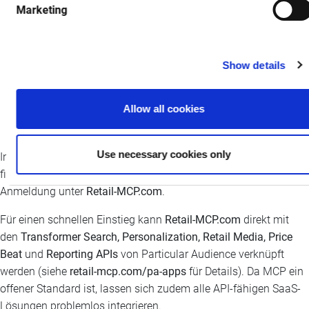
Marketing
Nächste Schritte
– Pilotpartner arbeiten eng mit dem
Engineering-Team von Particular Audience zusammen,
um MCP-Server einzurichten, die sich nahtlos in
bestehende Systeme integrieren.
Show details
Vorteile
– Frühanwender erhalten praxisnahe
Unterstützung, können den Produktfahrplan mitgestalten
Allow all cookies
und sichern sich einen entscheidenden Vorsprung im KI-
gestützten Handel.
Use necessary cookies only
Interessierte Händler, E-Commerce-Plattformen und Entwickler
finden weitere Informationen und die Möglichkeit zur
Anmeldung unter
Retail-MCP.com
.
Für einen schnellen Einstieg kann
Retail-MCP.com
direkt mit
den
Transformer Search, Personalization, Retail Media, Price
Beat
und
Reporting APIs
von Particular Audience verknüpft
werden (siehe
retail-mcp.com/pa-apps
für Details). Da MCP ein
offener Standard ist, lassen sich zudem alle API-fähigen SaaS-
Lösungen problemlos integrieren.