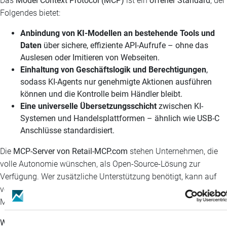
Das
Model Context Protocol (MCP)
ist ein
offener Standard
, der
Folgendes bietet:
Anbindung von KI-Modellen an bestehende Tools und
Daten
über sichere, effiziente API-Aufrufe – ohne das
Auslesen oder Imitieren von Webseiten.
Einhaltung von Geschäftslogik und Berechtigungen
,
sodass KI-Agents nur genehmigte Aktionen ausführen
können und die Kontrolle beim Händler bleibt.
Eine universelle Übersetzungsschicht
zwischen KI-
Systemen und Handelsplattformen – ähnlich wie USB-C
Anschlüsse standardisiert.
Die
MCP-Server von Retail-MCP.com
stehen Unternehmen, die
volle Autonomie wünschen, als Open-Source-Lösung zur
Verfügung. Wer zusätzliche Unterstützung benötigt, kann auf
verwaltete Services von Particular Audience zurückgreifen, um
MCP schnell und sicher zu implementieren.
Warum gerade jetzt?