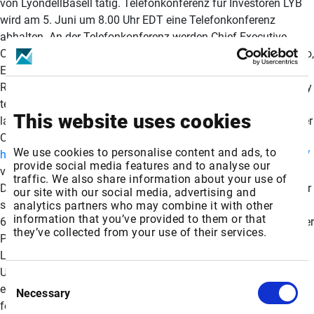
von LyondellBasell tätig. Telefonkonferenz für Investoren LYB
wird am 5. Juni um 8.00 Uhr EDT eine Telefonkonferenz
abhalten. An der Telefonkonferenz werden Chief Executive
Officer Peter Vanacker, Chief Financial Officer Agustin Izquierdo,
Executive Vice President of Global Olefins and Polyolefins and
Refining Kim Foley und Head of Investor Relations Dave Kinney
teilnehmen. Die gebührenfreie Einwahlnummer in den USA
This website uses cookies
lautet 877-660-6853 und 201 689-8029 außerhalb der USA oder
CallMe link. Die Folien zu dieser Telefonkonferenz sind unter
We use cookies to personalise content and ads, to
https://investors.lyondellbasell.com/events-and-presentations/
provide social media features and to analyse our
verfügbar. Eine Aufzeichnung der Telefonkonferenz wird von
traffic. We also share information about your use of
Donnerstag, den 5. Juni um 13:00 Uhr EDT bis 5. Juli verfügbar
our site with our social media, advertising and
sein. Die Einwahlnummern für die Aufzeichnung sind +1 (877)
analytics partners who may combine it with other
information that you’ve provided to them or that
660-6853 (USA) und +1 (201) 612-7415 (gebührenpflichtig). Der
they’ve collected from your use of their services.
Passcode für beide Nummern lautet 13754240. Über
LyondellBasell Wir sind LyondellBasell - ein führendes
Unternehmen der globalen Chemieindustrie, das Lösungen für
Consent
ein nachhaltiges Leben im Alltag entwickelt. Durch
Necessary
Selection
fortschrittliche Technologien und gezielte Investitionen