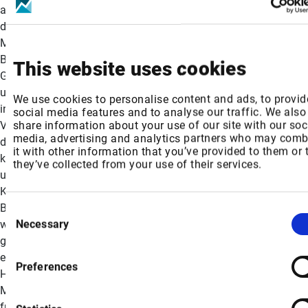
angelegte Personalbeschaffung für unsere Kunden und tun
dies auf profitable Weise, wobei Fairness und Transparenz im
Mittelpunkt stehen.“ Vorteile von Hubert: Proprietäre KI –
Basierend auf der eigenen Technologieplattform von Hubert für
This website uses cookies
Geschwindigkeit, Skalierbarkeit und Verteidigungsfähigkeit. Fair
und transparent – Strukturierte Vorstellungsgespräche mit
We use cookies to personalise content and ads, to provid
integrierten Maßnahmen zur Verringerung von
social media features and to analyse our traffic. We also
share information about your use of our site with our soc
Voreingenommenheit und einer durchschnittlichen Bewertung
media, advertising and analytics partners who may comb
der Kandidatenerfahrung von 9/10. Skalierbar und
it with other information that you’ve provided to them or 
kosteneffizient – Bis zu 80 % schnellere Personalbeschaffung
they’ve collected from your use of their services.
und erhebliche Reduzierung des manuellen Aufwands und der
Kosten für die Vorauswahl. Menschenorientiert – Jede
Bewerberin und jeder Bewerber erhalten individuelles Feedback,
Consent
Necessary
wodurch eine bessere Bewerbererfahrung in großem Maßstab
Selection
gewährleistet wird. Angesichts der steigenden Nachfrage nach
ethischen, automatisierten Einstellungslösungen definiert
Preferences
Hubert die Vorgehensweise bei der Rekrutierung großer
Mitarbeiterzahlen neu – mit messbaren Auswirkungen sowohl
für Bewerber als auch für Einstellungsteams. Über Hubert