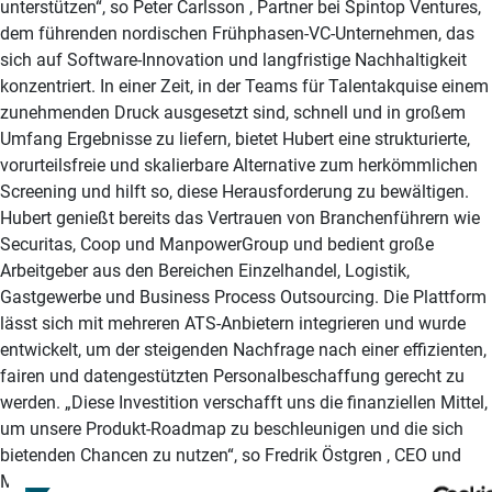
unterstützen“, so Peter Carlsson , Partner bei Spintop Ventures,
dem führenden nordischen Frühphasen-VC-Unternehmen, das
sich auf Software-Innovation und langfristige Nachhaltigkeit
konzentriert. In einer Zeit, in der Teams für Talentakquise einem
zunehmenden Druck ausgesetzt sind, schnell und in großem
Umfang Ergebnisse zu liefern, bietet Hubert eine strukturierte,
vorurteilsfreie und skalierbare Alternative zum herkömmlichen
Screening und hilft so, diese Herausforderung zu bewältigen.
Hubert genießt bereits das Vertrauen von Branchenführern wie
Securitas, Coop und ManpowerGroup und bedient große
Arbeitgeber aus den Bereichen Einzelhandel, Logistik,
Gastgewerbe und Business Process Outsourcing. Die Plattform
lässt sich mit mehreren ATS-Anbietern integrieren und wurde
entwickelt, um der steigenden Nachfrage nach einer effizienten,
fairen und datengestützten Personalbeschaffung gerecht zu
werden. „Diese Investition verschafft uns die finanziellen Mittel,
um unsere Produkt-Roadmap zu beschleunigen und die sich
bietenden Chancen zu nutzen“, so Fredrik Östgren , CEO und
Mitbegründer von Hubert. „Wir revolutionieren die groß