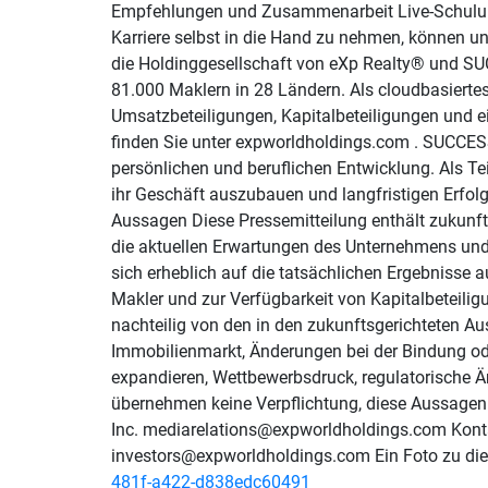
Empfehlungen und Zusammenarbeit Live-Schulunge
Karriere selbst in die Hand zu nehmen, können u
die Holdinggesellschaft von eXp Realty® und SU
81.000 Maklern in 28 Ländern. Als cloudbasierte
Umsatzbeteiligungen, Kapitalbeteiligungen und e
finden Sie unter expworldholdings.com . SUCCES
persönlichen und beruflichen Entwicklung. Als T
ihr Geschäft auszubauen und langfristigen Erfolg
Aussagen Diese Pressemitteilung enthält zukunft
die aktuellen Erwartungen des Unternehmens und 
sich erheblich auf die tatsächlichen Ergebnisse 
Makler und zur Verfügbarkeit von Kapitalbeteili
nachteilig von den in den zukunftsgerichteten
Immobilienmarkt, Änderungen bei der Bindung ode
expandieren, Wettbewerbsdruck, regulatorische Ä
übernehmen keine Verpflichtung, diese Aussagen z
Inc. mediarelations@expworldholdings.com Konta
investors@expworldholdings.com Ein Foto zu diese
481f-a422-d838edc60491