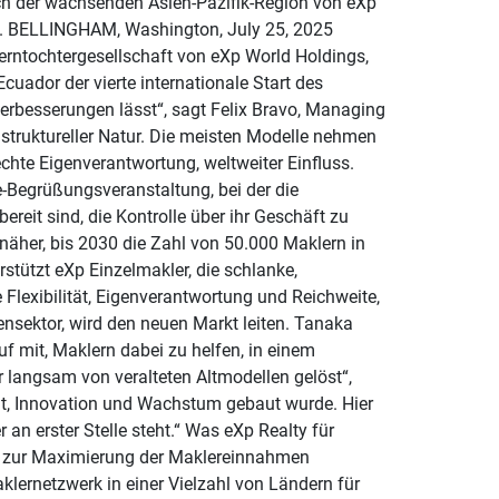
sich der wachsenden Asien-Pazifik-Region von eXp
en. BELLINGHAM, Washington, July 25, 2025
ntochtergesellschaft von eXp World Holdings,
cuador der vierte internationale Start des
erbesserungen lässt“, sagt Felix Bravo, Managing
st struktureller Natur. Die meisten Modelle nehmen
echte Eigenverantwortung, weltweiter Einfluss.
e-Begrüßungsveranstaltung, bei der die
reit sind, die Kontrolle über ihr Geschäft zu
äher, bis 2030 die Zahl von 50.000 Maklern in
tützt eXp Einzelmakler, die schlanke,
 Flexibilität, Eigenverantwortung und Reichweite,
nsektor, wird den neuen Markt leiten. Tanaka
f mit, Maklern dabei zu helfen, in einem
 langsam von veralteten Altmodellen gelöst“,
eit, Innovation und Wachstum gebaut wurde. Hier
an erster Stelle steht.“ Was eXp Realty für
tur zur Maximierung der Maklereinnahmen
klernetzwerk in einer Vielzahl von Ländern für