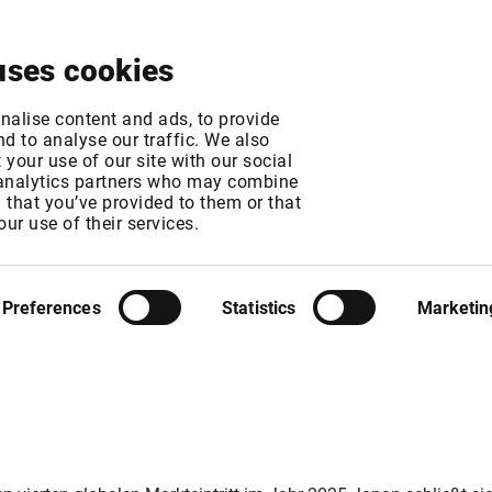
About
News & Events
Free Trial
Contact
uses cookies
nalise content and ads, to provide
d to analyse our traffic. We also
your use of our site with our social
 analytics partners who may combine
n that you’ve provided to them or that
 eXp Realty startet
our use of their services.
den vierten globale
Preferences
Statistics
Marketin