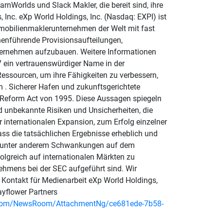
Worlds und Slack Makler, die bereit sind, ihre
 Inc. eXp World Holdings, Inc. (Nasdaq: EXPI) ist
mobilienmaklerunternehmen der Welt mit fast
henführende Provisionsaufteilungen,
Unternehmen aufzubauen. Weitere Informationen
 ein vertrauenswürdiger Name in der
Ressourcen, um ihre Fähigkeiten zu verbessern,
m . Sicherer Hafen und zukunftsgerichtete
n Reform Act von 1995. Diese Aussagen spiegeln
 unbekannte Risiken und Unsicherheiten, die
 internationalen Expansion, zum Erfolg einzelner
ss die tatsächlichen Ergebnisse erheblich und
nd unter anderem Schwankungen auf dem
lgreich auf internationalen Märkten zu
ehmens bei der SEC aufgeführt sind. Wir
. Kontakt für Medienarbeit eXp World Holdings,
yflower Partners
.com/NewsRoom/AttachmentNg/ce681ede-7b58-