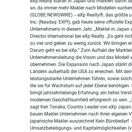
eXp Realty startet in Japan und markiert damit d
an, da immer mehr Makler nach Modellen suchen,
(GLOBE NEWSWIRE) -- eXp Realty®, das größte u
Inc. (Nasdaq: EXPI), gab heute seine offizielle E
Unternehmens in diesem Jahr. „Makler in Japan a
Director International bei eXp Realty. „Es geht ni
zu viel und geben zu wenig zurück. Wir bringen ei
Darum geht es bei eXp.“ Zum Auftakt der Marktei
Unternehmensleitung die Vision und das Modell vor
übernehmen. Die Expansion nach Japan stärkt di
Ländern außerhalb der USA zu erreichen. Mit dem
leistungsstarke Unternehmen führen, sowie solche
die sie für Wachstum auf jeder Ebene benötigen.
bringt jahrzehntelange Erfahrung, ein tiefes Ver
modernen Geschäftsumfeld erfolgreich zu sein. „
sagt Ken Tanaka, Country Leader von eXp Japan. „
bauen Makler Unternehmen nach ihren eigenen Vorst
japanische Makler auszeichnet Kein Bürobedarf –
Umsatzbeteiligungs- und Kapitalmöglichkeiten (vo