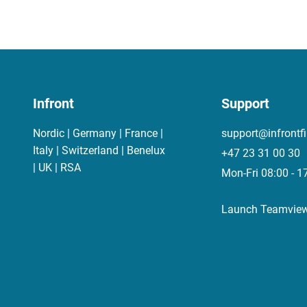
Infront
Support
Nordic | Germany | France |
support@infrontf
Italy | Switzerland | Benelux
+47 23 31 00 30
| UK | RSA
Mon-Fri 08:00 - 1
Launch Teamvie