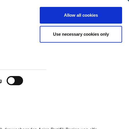
International
Customer
English
Search
Allow all cookies
Center
Use necessary cookies only
 in Japan und
n Markteintritt
g