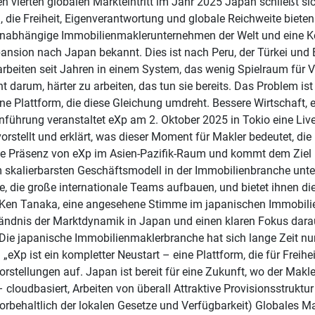
en vierten globalen Markteintritt im Jahr 2025 Japan schließt 
 die Freiheit, Eigenverantwortung und globale Reichweite biet
nabhängige Immobilienmaklerunternehmen der Welt und eine Ker
xpansion nach Japan bekannt. Dies ist nach Peru, der Türkei und E
rbeiten seit Jahren in einem System, das wenig Spielraum für V
cht darum, härter zu arbeiten, das tun sie bereits. Das Problem i
ne Plattform, die diese Gleichung umdreht. Bessere Wirtschaft, 
nführung veranstaltet eXp am 2. Oktober 2025 in Tokio eine Liv
stellt und erklärt, was dieser Moment für Makler bedeutet, die be
e Präsenz von eXp im Asien-Pazifik-Raum und kommt dem Ziel n
 skalierbarsten Geschäftsmodell in der Immobilienbranche unters
, die große internationale Teams aufbauen, und bietet ihnen die
 Ken Tanaka, eine angesehene Stimme im japanischen Immobilie
ständnis der Marktdynamik in Japan und einen klaren Fokus darau
Die japanische Immobilienmaklerbranche hat sich lange Zeit nur
eXp ist ein kompletter Neustart – eine Plattform, die für Freih
ellungen auf. Japan ist bereit für eine Zukunft, wo der Makler 
 cloudbasiert, Arbeiten von überall Attraktive Provisionsstruk
rbehaltlich der lokalen Gesetze und Verfügbarkeit) Globales Ma