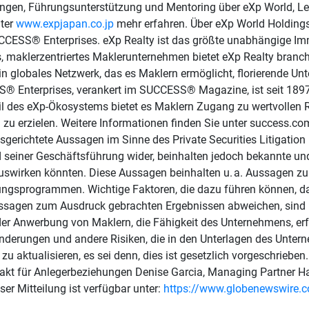
n, Führungsunterstützung und Mentoring über eXp World, Learn
nter
www.expjapan.co.jp
mehr erfahren. Über eXp World Holdings,
CCESS® Enterprises. eXp Realty ist das größte unabhängige Im
s, maklerzentriertes Maklerunternehmen bietet eXp Realty branc
in globales Netzwerk, das es Maklern ermöglicht, florierende 
S® Enterprises, verankert im SUCCESS® Magazine, ist seit 1897
eil des eXp-Ökosystems bietet es Maklern Zugang zu wertvollen 
 zu erzielen. Weitere Informationen finden Sie unter success.co
sgerichtete Aussagen im Sinne des Private Securities Litigatio
seiner Geschäftsführung wider, beinhalten jedoch bekannte und
auswirken könnten. Diese Aussagen beinhalten u. a. Aussagen zur
gungsprogrammen. Wichtige Faktoren, die dazu führen können, da
 Aussagen zum Ausdruck gebrachten Ergebnissen abweichen, si
r Anwerbung von Maklern, die Fähigkeit des Unternehmens, erfo
nderungen und andere Risiken, die in den Unterlagen des Untern
u aktualisieren, es sei denn, dies ist gesetzlich vorgeschrieben
kt für Anlegerbeziehungen Denise Garcia, Managing Partner Ha
r Mitteilung ist verfügbar unter:
https://www.globenewswire