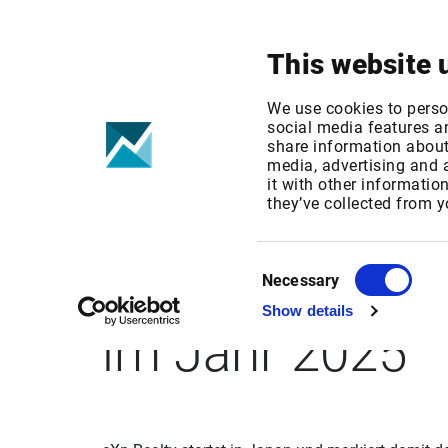
Your focus
Products & Solutions
This website 
We use cookies to perso
social media features an
share information about 
media, advertising and
it with other informatio
GlobeNewswire:
they’ve collected from y
markiert damit 
Consent
Necessary
Selection
Show details
im Jahr 2025