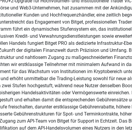
 PRO+2-Upgrade für Hochvolumen- und institutionelle Trader VI
börse und Web3-Unternehmen, hat zusammen mit der Ankündigun
itutioneller Kunden und Hochfrequenzhändler, eine zeitlich be
 unterstreicht das Engagement von Bitget, professionellen Trader
ogramm führt ein dynamisches Stufensystem ein, das institution
klusiven Kredit- und Verwahrungsdienstleistungen sowie erweiter
en Handels fungiert Bitget PRO als dedizierte Infrastruktur-Ebe
ie Zukunft der digitalen Finanzwelt durch Präzision und Umfang. 
frastruktur und nahtlosem Zugang zu maßgeschneiderten Finanztoo
hten wir erstklassige Teilnehmer mit minimalem Aufwand in 
ement für das Wachstum von Institutionen im Kryptobereich unte
 und erhöht unmittelbar die Trading-Leistung sowohl für neue a
zwei Stufen hochgestuft, während neue Nutzer denselben Boos
isherigen Handelsaktivitäten oder Vermögenswerte einreichen. 
stuft und erhalten damit die entsprechenden Gebührensätze und
tufe freischalten, darunter erstklassige Gebührenrabatte, höhere 
besserte Gebührenstrukturen für Spot- und Terminkontrakte, höhe
r Zugang zum API-Team von Bitget für Support in Echtzeit. Das 
fikation auf dem API-Handelsvolumen eines Nutzers in den letz