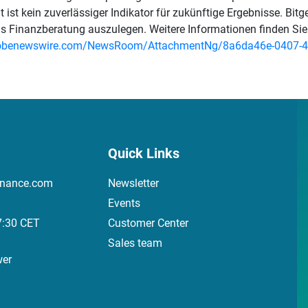
ist kein zuverlässiger Indikator für zukünftige Ergebnisse. Bit
 als Finanzberatung auszulegen. Weitere Informationen finden Si
lobenewswire.com/NewsRoom/AttachmentNg/8a6da46e-0407-
Quick Links
inance.com
Newsletter
Events
7:30 CET
Customer Center
Sales team
wer