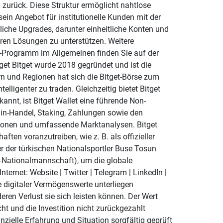
n zurück. Diese Struktur ermöglicht nahtlose
ein Angebot für institutionelle Kunden mit der
liche Upgrades, darunter einheitliche Konten und
eren Lösungen zu unterstützen. Weitere
O-Programm im Allgemeinen finden Sie auf der
tget Bitget wurde 2018 gegründet und ist die
n und Regionen hat sich die Bitget-Börse zum
ligenter zu traden. Gleichzeitig bietet Bitget
nnt, ist Bitget Wallet eine führende Non-
hain-Handel, Staking, Zahlungen sowie den
ktionen und umfassende Marktanalysen. Bitget
ten voranzutreiben, wie z. B. als offizieller
r der türkischen Nationalsportler Buse Tosun
-Nationalmannschaft), um die globale
ternet: Website | Twitter | Telegram | LinkedIn |
e digitaler Vermögenswerte unterliegen
ren Verlust sie sich leisten können. Der Wert
icht und die Investition nicht zurückgezahlt
ielle Erfahrung und Situation sorgfältig geprüft