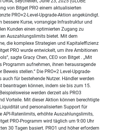
CTORIA, Seychellen, June 23, 2025 (GLOBE
g von Bitget PRO einem aktualisierten
grenzte PRO+2-Level-Upgrade-Aktion angekündigt.
n bessere Kurse, vorrangige Infrastruktur und
ellen Kunden einen optimierten Zugang zu
ten Auszahlungslimits bietet. Mit dem
ne, die komplexe Strategien und Kapitaleffizienz
Bitget PRO wurde entwickelt, um ihre Ambitionen
ls“, sagte Gracy Chen, CEO von Bitget . „Mit
das Programm aufnehmen, ihnen herausragende
r Beweis stellen.“ Die PRO+2 Level-Upgrade-
ls auch für bestehende Nutzer. Händler werden
t beantragen können, indem sie bis zum 15.
Beispielsweise werden derzeit als PRO3
 Vorteile. Mit dieser Aktion können berechtigte
Liquidität und personalisierten Support für
re API-Ratenlimits, erhöhte Auszahlungslimits,
Bitget PRO-Programm wird täglich um 9:00 Uhr
ten 30 Tagen basiert. PRO1 und höher erfordern