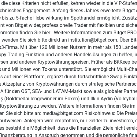
ie diese Kriterien nicht erfüllen, kehren wieder in die VIP-Stufe
technisches Engagement. Anfang dieses Jahres erweiterte Bitget s
ine bis zu 5-fache Hebelwirkung im Spothandel ermöglicht. Zusätz
 von Bitget wider, professionelle Trader mit flexiblen und sich
omotion finden Sie hier . Weitere Informationen zum Bitget PR
 wenden Sie sich bitte direkt an institution@bitget.com. Über Bi
-Firma. Mit über 120 Millionen Nutzern in mehr als 150 Länder
py-Trading-Funktion und anderen Handelslösungen zu helfen, intel
sen und anderen Kryptowährungspreisen. Früher als BitKeep beka
s und Millionen von Tokens unterstützt. Sie ermöglicht Multi-C
s auf einer Plattform, ergänzt durch fortschrittliche Swap-Fun
e Akzeptanz von Kryptowährungen durch strategische Partnerschaf
GA für den OST, SEA- und LATAM-Markt sowie als globaler Partne
 (Goldmedaillengewinner im Boxen) und İlkin Aydın (Volleyball
 Kryptowährung zu werden. Weitere Informationen finden Sie im In
n Sie sich bitte an: media@bitget.com Risikohinweis: Die Preis
fweisen. Anlegern wird empfohlen, nur Gelder zu investieren, de
es besteht die Möglichkeit, dass die finanziellen Ziele nicht erre
inanzberatung in Anspruch genommen und die persönliche finanz