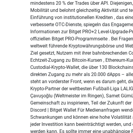
mindestens 20 % der Trades über API. Diejenigen, d
Mobilität und belohnt gleichzeitig Aktivität und 
Einführung von institutionellen Krediten , das e
verbesserte OTC-Dienste, spiegeln das Engagement
Informationen zur Bitget PRO+2 Level-Upgrade-Pr
offiziellen Bitget PRO-Programmseite . Bei Fragen
weltweit führende Kryptowährungsbörse und Web3
Ziel gesetzt, Nutzern mit ihrer bahnbrechenden Co
Echtzeit-Zugang zu Bitcoin-Kursen , Ethereum-Kur
Custodial-Krypto-Wallet, die über 130 Blockchain
direkten Zugang zu mehr als 20.000 dApps – alle
steht an vorderster Front, wenn es darum geht, di
Krypto-Partner der weltbesten Fußball-Liga LALI
Çavuşoğlu (Weltmeister im Ringen), Samet Gümüş
Gemeinschaft zu inspirieren, Teil der Zukunft der
Discord | Bitget Wallet Für Medienanfragen wende
Schwankungen und können eine hohe Volatilität au
jeder Investition kann beeinträchtigt werden, und 
werden kann. Es sollte immer eine unabhängige F