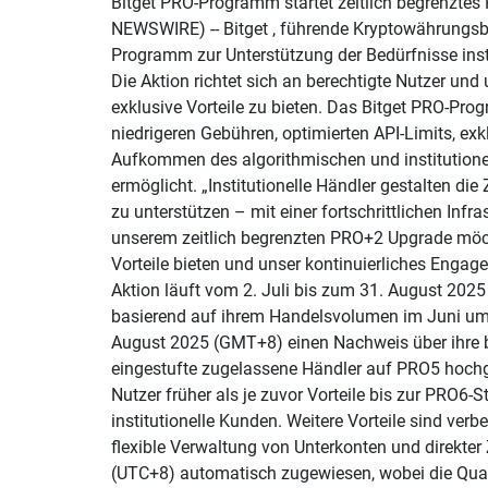
Bitget PRO-Programm startet zeitlich begrenztes
NEWSWIRE) -- Bitget , führende Kryptowährungs
Programm zur Unterstützung der Bedürfnisse inst
Die Aktion richtet sich an berechtigte Nutzer und
exklusive Vorteile zu bieten. Das Bitget PRO-Pr
niedrigeren Gebühren, optimierten API-Limits, ex
Aufkommen des algorithmischen und institutionell
ermöglicht. „Institutionelle Händler gestalten d
zu unterstützen – mit einer fortschrittlichen In
unserem zeitlich begrenzten PRO+2 Upgrade möc
Vorteile bieten und unser kontinuierliches Engag
Aktion läuft vom 2. Juli bis zum 31. August 2025
basierend auf ihrem Handelsvolumen im Juni um 
August 2025 (GMT+8) einen Nachweis über ihre b
eingestufte zugelassene Händler auf PRO5 hochge
Nutzer früher als je zuvor Vorteile bis zur PRO6-S
institutionelle Kunden. Weitere Vorteile sind ver
flexible Verwaltung von Unterkonten und direkte
(UTC+8) automatisch zugewiesen, wobei die Quali