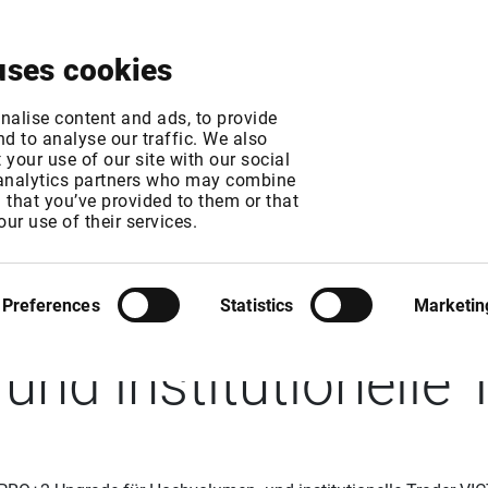
About
News & Events
Free Trial
Contact
uses cookies
nalise content and ads, to provide
d to analyse our traffic. We also
your use of our site with our social
 analytics partners who may combine
n that you’ve provided to them or that
: Bitget PRO-Progr
our use of their services.
nztes PRO+2-Upgrad
Preferences
Statistics
Marketin
nd institutionelle 