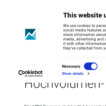
Your focus
Products & Solutions
This website 
We use cookies to perso
social media features an
share information about 
media, advertising and
it with other informatio
GlobeNewswire
they’ve collected from y
zeitlich begre
Consent
Necessary
Selection
Show details
Hochvolumen- u