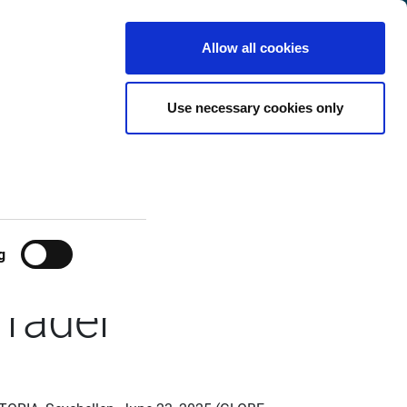
International
Customer
English
Search
Allow all cookies
Center
Use necessary cookies only
amm startet
e für
g
Trader