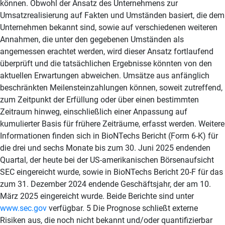
können. Obwohl der Ansatz des Unternehmens zur
Umsatzrealisierung auf Fakten und Umständen basiert, die dem
Unternehmen bekannt sind, sowie auf verschiedenen weiteren
Annahmen, die unter den gegebenen Umständen als
angemessen erachtet werden, wird dieser Ansatz fortlaufend
überprüft und die tatsächlichen Ergebnisse könnten von den
aktuellen Erwartungen abweichen. Umsätze aus anfänglich
beschränkten Meilensteinzahlungen können, soweit zutreffend,
zum Zeitpunkt der Erfüllung oder über einen bestimmten
Zeitraum hinweg, einschließlich einer Anpassung auf
kumulierter Basis für frühere Zeiträume, erfasst werden. Weitere
Informationen finden sich in BioNTechs Bericht (Form 6-K) für
die drei und sechs Monate bis zum 30. Juni 2025 endenden
Quartal, der heute bei der US-amerikanischen Börsenaufsicht
SEC eingereicht wurde, sowie in BioNTechs Bericht 20-F für das
zum 31. Dezember 2024 endende Geschäftsjahr, der am 10.
März 2025 eingereicht wurde. Beide Berichte sind unter
www.sec.gov
verfügbar. 5 Die Prognose schließt externe Risiken aus, die noch nicht bekannt und/oder quantifizierbar sind. Dies beinhaltet und ist aber nicht beschränkt darauf, dass in der Prognose unter anderem keine Auswirkungen laufender und/oder zukünftiger Rechtsstreitigkeiten und damit verbundener Aktivitäten sowie keine bestimmten potenziellen Einmaleffekte und Belastungen im Zusammenhang mit der Portfoliopriorisierung enthalten sind. Die Prognose spiegelt die erwarteten Auswirkungen von Lizenzvereinbarungen, Kollaborationen und potenziellen M&A-Transaktionen wider, insoweit diese jeweils veröffentlicht und abgeschlossen sind, und kann Gegenstand von Aktualisierungen werden. Nicht eingeschlossen ist die Auswirkung der angekündigten Transaktion zur Übernahme von CureVac, die noch nicht abgeschlossen ist. Das Unternehmen rechnet nicht damit, für das Geschäftsjahr 2025 einen positiven Nettogewinn zu erzielen. Diese Aussagen beruhen teilweise auf Annahmen und Einschätzungen, die das Unternehmen getroffen hat und die erheblichen Unsicherheiten unterliegen können. Obwohl der Ansatz des Unternehmens zur Umsatzrealisierung auf Fakten und Umständen basiert, die dem Unternehmen bekannt sind, sowie auf verschiedenen weiteren Annahmen, die unter den gegebenen Umständen als angemessen erachtet werden, wird dieser Ansatz fortlaufend überprüft und die tatsächlichen Ergebnisse könnten von den aktuellen Erwartungen abweichen. Operative Entwicklung des zweiten Quartals 2025, wichtige Ereignisse nach Ende des Berichtszeitraums und Ausblick auf das Jahr 2025 Variantenangepasster COVID-19-Impfstoff BioNTech und Pfizer haben bei der Europäischen Arzneimittel-Agentur (European Medicines Agency, „EMA“) sowie bei der US-amerikanischen Arzneimittelbehörde (Food and Drug Administration, „FDA“) Zulassungsanträge für ihren an LP.8.1 angepassten monovalenten COVID-19-Impfstoff für die Impfsaison 2025-2026 eingereicht. Im Juli wurde der an LP.8.1 angepasste monovalente COVID-19-Impfstoff von BioNTech und Pfizer von der Europäischen Kommission („EK“) zugelassen. Die Zulassung (Marketing Authorization) erfolgte nach positiver Beurteilung durch den Ausschuss für Humanarzneimittel (Committee for Medicinal Products for Human Use, „CHMP“) der Europäischen Arzneimittel-Agentur EMA im selben Monat. Der neue variantenangepasste COVID-19-Impfstoff wird ab August für die Auslieferung an die entsprechenden EU-Mitgliedstaaten bereitstehen. Ausgewählte Updates aus der Onkologie-Pipeline Innovative Immunmodulatoren und Kombinationen BNT327 , ist ein bispezifischer Antikörperkandidat, der PD-L1-Checkpoint-Inhibition mit der Neutralisierung von VEGF-A kombiniert. Aktuell läuft eine globale klinische Phase-3-Studie (ROSETTA Lung-01, NCT06712355 ), die BNT327 in Kombination mit einer Chemotherapie im Vergleich zu Atezolizumab plus Chemotherapie als Erstlinientherapie bei Patientinnen und Patienten mit unbehandeltem kleinzelligem Lungenkrebs im fortgeschrittenen Stadium (extensive-stage small cell lung cancer, „ES-SCLC“) untersucht. Eine globale Phase-2-Studie ( NCT06449209 ) zur Evaluierung von BNT327 in Kombination mit Chemotherapie bei bislang unbehandeltem kleinzelligen Lungenkrebs im fortgeschrittenen Stadium sowie bei Patientinnen und Patienten mit kleinzelligem Lungenkrebs, bei denen die Erkrankung nach einer Erst- oder Zweitlinientherapie weiter fortgeschritten ist, hat die Rekrutierung vollständig abgeschlossen. Die Studie befindet sich aktuell in der Behandlungsphase. Daten aus dieser klinischen Studie werden für das Jahr 2025 erwartet. Im Juni erhielt BNT327 von der US-amerikanischen Arzneimittelbehörde FDA den Orphan-Drug-Status für die Behandlung von kleinzelligem Lungenkrebs. Aktuell läuft eine globale Phase-2/3-Studie (ROSETTA Lung-02; NCT06712316 ), die BNT327 in Kombination mit einer Chemotherapie im Vergleich zu Pembrolizumab plus Chemotherapie zur Erstlinienbehandlung von Patientinnen und Patienten mit nicht-kleinzelligem Lungenkrebs („NSCLC“) untersucht. Eine globale Phase-2-Studie ( NCT06449222 ) zur Bewertung von BNT327 in Kombination mit Chemotherapie zur Erst- und Zweitlinienbehandlung von Patientinnen und Patienten mit lokal fortgeschrittenem/metastasiertem dreifach negativem Brustkrebs (triple-negative breast cancer, „TNBC“) läuft derzeit. Daten aus dieser Studie werden für das Jahr 2025 erwartet. Eine klinische Phase-3-Studie (ROSETTA Breast-01) mit Patientinnen und Patienten zur Erstlinienbehandlung von dreifach negativem Brustkrebs soll im Jahr 2025 starten. Im Juni wurden auf der Jahrestagung der American Society of Clinical Oncology („ASCO“) vorläufige Daten aus einer laufenden Phase-2-Studie ( NCT05918107 ) präsentiert, in der BNT327 in Kombination mit Chemotherapie zur Erstlinienbehandlung von Patientinnen und Patienten mit malignem Mesotheliom untersucht wird. Das maligne Mesotheliom ist eine seltene Krebsart, die sich im Gewebe entwickelt, das die Lunge oder den Bauchraum bedeckt. Die vorläufigen Daten zeigten Hinweise auf Anti-Tumor-Aktivität und ein kontrollierbares Sicherheitsprofil. Zwei Poster zu den laufenden Studien ROSETTA Lung-01 beziehungsweise ROSETTA Lung-02 wurden ebenfalls präsentiert. Im vergangenen Quartal initiierte BioNTech mehrere klinische Studien zur Signalfindung, um BNT327 in Kombination mit innovativen unternehmenseigenen Wirkstoffkandidaten zu untersuchen: Im Mai wurde der erste Patient in einer klinischen Phase-1/2-Studie ( NCT06827236 ) behandelt, in der BNT327 in Kombination mit dem gegen HER2 gerichteten Antikörper-Wirkstoff-Konjugat (antibody-drug conjugate, „ADC“)-Kandidaten BNT323/DB-1303 von BioNTech und Duality Biologics (Suzhou) Co. Ltd. („DualityBio”) bei Patientinnen und Patienten mit HR+ oder HR-, niedrigem, ultraniedrigem HER2 oder HER2-negativem metastasiertem Brustkrebs oder dreifach negativem Brustkrebs untersucht wird. Im Mai wurde der erste Patient im Rahmen einer klinischen Phase-1/2-Studie ( NCT06892548 ) behandelt, in der BNT327 in Kombination mit dem gegen B7-H3 gerichteten ADC-Kandidaten BNT324/DB1311 bei Patientinnen und Patienten mit fortgeschrittenem Lungenkrebs untersucht wird. Im Juli wurde der erste Patient in einer klinischen Phase-2-Studie ( NCT06953089 ) behandelt, in der BNT324/DB-1311 in Kombination mit BNT327 oder mit dem gegen TROP2 gerichteten ADC-Kandidaten BNT325/DB-1305 von BioNTech und DualityBio bei Patientinnen und Patienten mit fortgeschrittenen soliden Tumoren untersucht wird. Eine klinische Phase-1/2-Studie ( NCT07070232 ) zur Untersuchung von BNT327 in Kombination mit BioNTechs und MediLink Therapeutics („MediLink”) gegen HER3 gerichteten ADC-Kandidaten BNT326/YL202 und BNT326/YL202 als Monotherapie bei fortgeschrittenen soliden Tumoren soll voraussichtlich im Jahr 2025 starten. Eine klinische Phase-1/2-Studie ( NCT07079631 ) zur Untersuchung von BNT327 und/oder Chemotherapie in Kombination mit dem innovativen bispezifischen EpCAMx4-1BB-Antikörperkandidaten BNT314/GEN1059 von BioNTech und Genmab A/S („Genmab“) bei Patientinnen und Patienten mit fortgeschrittenem Dickdarmkrebs soll voraussichtlich im Jahr 2025 beginnen. Antikörper-Wirkstoff-Konjugate BNT323/DB-1303 (Trastuzumab Pamirtecan) ist ein gegen HER2 gerichteter ADC-Kandidat, der in Kollaboration mit DualityBio entwickelt wird. Eine klinische Phase-1/2-Studie ( NCT05150691 ) zur Untersuchung von BNT323/DB-1303 bei Patientinnen und Patienten mit fortgeschrittenen HER2-exprimierenden Tumoren wird derzeit durchgeführt. Eine potenziell zulassungsrelevante Kohorte, in der Patientinnen mit rezidivierendem Gebärmutterkrebs und HER-Expression (IHC3+, 2+, 1+ oder ISH-positiv) untersucht werden, läuft derzeit. Daten sollen auf einer medizinischen Konferenz im Jahr 2026 präsentiert werden. Der Beginn einer globalen Phase-3-Studie ( NCT06340568 ) zur Untersuchung von BNT323/DB-1303 bei Patientinnen mit fortgeschrittenem Endometriumkarzinom (Krebserkrankung der Gebärmutterschleimhaut) ist für das Jahr 2025 geplant. BNT324/DB-1311 ist ein gegen B7H3 gerichteter ADC-Kandidat, der in Kollaboration mit DualityBio entwickelt wird. Im Juni wurden auf der ASCO-Jahrestagung 2025 vorläufige Daten aus der laufenden klinischen Phase-1/2-Studie ( NCT05914116 ) zur Evaluierung von BNT324/DB-1311 bei Patientinnen und Patienten mit fortgeschrittenen soliden Tumoren vorgestellt. Bei 73 stark vorbehandelten Patienten mit kastrationsresistentem Prostatakarzinom (castration-resistant prostate cancer, „CRPC“) zeigte BNT324/DB-1311 ein kontrollierbares Sicherheitsprofil und eine ermutigende vorläufige klinische Aktivität. mRNA-Krebsimmuntherapien BNT116 basiert auf BioNTechs unternehmenseigener, off-the-shelf FixVac-Plattform. Der Kandidat zielt darauf ab, eine Immunantwort gegen sechs tumor-assoziierte Antigene auszulösen, die bei nicht-kleinzelligem Lungenkrebs häufig vorkommen. In Zusammenarbeit mit Regeneron Pharmaceuticals Inc. („Regeneron“) wird eine klinische Phase-1-Studie (LuCa-MERIT-1, NCT05142189 ) durchgeführt, um BNT116 als Monotherapie sowie in verschiedenen Kombinationen – darunter mit Chemotherapie, Cemiplimab und einigen von BioNTechs unternehmenseigenen Wirkstoffkandidaten – bei Patientinnen und Patienten mit nicht-kleinzelligem Lungenkrebs in verschiedenen Behandlungslinien und klinischen Anwendungsbereichen zu untersuchen. Im Mai wurde der erste Patient in einer neuen Kohorte der klinischen Phase-1-Studie LuCa-MERIT-1 behandelt, um BNT116 in Kombination mit BNT324/DB-1311 zu untersuchen. Daten aus einer Kohorte der klinischen LuCa-MERIT-1-Studie, in der BNT116 in Kombination mit Cemiplimab bei Patientinnen und Patienten mit nicht-kleinzelligem Lungenkrebs untersucht wird, die zuvor eine Chemoradiotherapie erhalten haben, werden als Mini-Oral-Präsentation auf der World Conference on Lung Cancer („WCLC“) 2025 vorgestellt, die vom 6. bis 9. September 2025 in Barcelona stattfindet. Geschäftsentwicklungen im zweiten Quartal 2025 Im Juni haben BioNTech und BMS eine Vereinbarung geschlossen, di