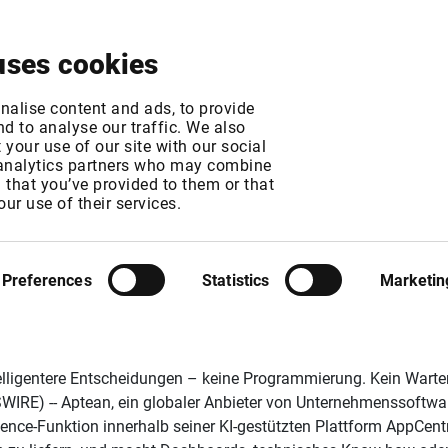
About
News & Events
Free Trial
Contact
uses cookies
nalise content and ads, to provide
d to analyse our traffic. We also
your use of our site with our social
 analytics partners who may combine
n that you’ve provided to them or that
 Aptean führt GenA
our use of their services.
Preferences
Statistics
Marketin
telligentere Entscheidungen – keine Programmierung. Kein Warte
E) -- Aptean, ein globaler Anbieter von Unternehmenssoftware
igence-Funktion innerhalb seiner KI-gestützten Plattform AppCent