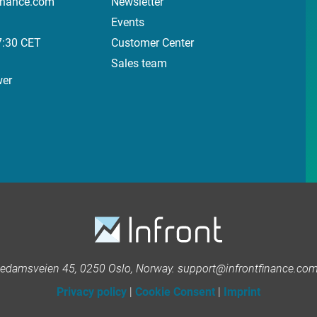
inance.com
Newsletter
Events
7:30 CET
Customer Center
Sales team
wer
kedamsveien 45, 0250 Oslo, Norway. support@infrontfinance.com 
Privacy policy
|
Cookie Consent
|
Imprint