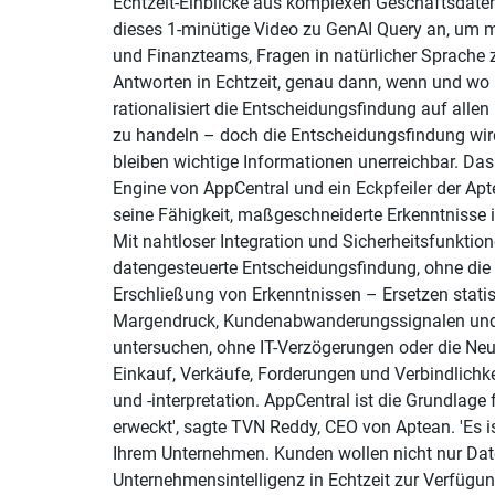
Echtzeit-Einblicke aus komplexen Geschäftsdate
dieses 1-minütige Video zu GenAI Query an, um 
und Finanzteams, Fragen in natürlicher Sprache z
Antworten in Echtzeit, genau dann, wenn und wo 
rationalisiert die Entscheidungsfindung auf alle
zu handeln – doch die Entscheidungsfindung wird
bleiben wichtige Informationen unerreichbar. Da
Engine von AppCentral und ein Eckpfeiler der Ap
seine Fähigkeit, maßgeschneiderte Erkenntnisse i
Mit nahtloser Integration und Sicherheitsfunktion
datengesteuerte Entscheidungsfindung, ohne die 
Erschließung von Erkenntnissen – Ersetzen stati
Margendruck, Kundenabwanderungssignalen und be
untersuchen, ohne IT-Verzögerungen oder die Neu
Einkauf, Verkäufe, Forderungen und Verbindlichke
und -interpretation. AppCentral ist die Grundlage
erweckt', sagte TVN Reddy, CEO von Aptean. 'Es 
Ihrem Unternehmen. Kunden wollen nicht nur Date
Unternehmensintelligenz in Echtzeit zur Verfügung