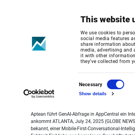
Your focus
Products & Solutions
This website 
We use cookies to perso
social media features an
share information about 
media, advertising and
it with other informatio
GlobeNewswire:
they’ve collected from y
AppCentral ein
Consent
Necessary
Selection
Show details
Aptean führt GenAI-Abfrage in AppCentral ein In
ankommt ATLANTA, July 24, 2025 (GLOBE NEWSWIR
bekannt, einer Mobile-First-Conversational-Intell