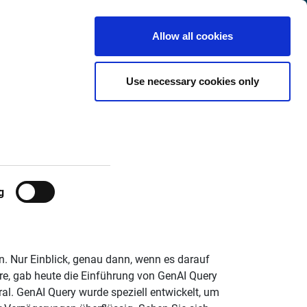
International
Customer
English
Search
Allow all cookies
Center
Use necessary cookies only
I-Abfrage in
g
n. Nur Einblick, genau dann, wenn es darauf
, gab heute die Einführung von GenAI Query
ral. GenAI Query wurde speziell entwickelt, um