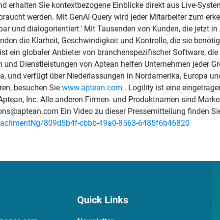
und erhalten Sie kontextbezogene Einblicke direkt aus Live-Sys
raucht werden. Mit GenAI Query wird jeder Mitarbeiter zum erke
bar und dialogorientiert.' Mit Tausenden von Kunden, die jetzt i
nden die Klarheit, Geschwindigkeit und Kontrolle, die sie benötig
st ein globaler Anbieter von branchenspezifischer Software, die H
und Dienstleistungen von Aptean helfen Unternehmen jeder Größe
gia, und verfügt über Niederlassungen in Nordamerika, Europa u
hren, besuchen Sie
www.aptean.com
. Logility ist eine eingetrag
ptean, Inc. Alle anderen Firmen- und Produktnamen sind Marken
s@aptean.com Ein Video zu dieser Pressemitteilung finden Sie
tachmentNg/809d5b4f-cbbb-49a0-8563-6485f6b46820
Quick Links