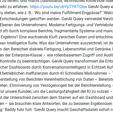
n zu liefern, und macht Dashboards, technisches Know-how oder
mehr zu erfahren.
https://youtu.be/vbYpTYKTQsw
GenAI Query er
u stellen, wie z. B.: 'Wo sind meine Fulfillment-Engpässe?' 'We
Entscheidungen getroffen werden. GenAI Query vermeidet Verzö
n Ebenen des Unternehmens. Moderne Fertigungs- und Vertriebste
 oft durch komplexe Berichte, fragmentierte Systeme und manue
s Ergebnis? Eine wachsende Kluft zwischen Daten und entschloss
tean Intelligence Suite. Was das Unternehmen auszeichnet, ist
n den Bereichen diskrete Fertigung, Lebensmittel und Getränke, 
en der Enterprise-Klasse – wie rollenbasiertem Zugriff und Audi
Kontrolle zu beeinträchtigen. GenAI Query transformiert die En
scher Dashboards durch Konversationsintelligenz in Echtzeit Au
trieblichen Ineffizienzen durch KI Schnellere Maßnahmen – Te
erstellung von Berichten Vereinheitlichung von Daten – Bereits
iten. Eliminierung von Verzögerungen bei der Berichterstellung 
 für unsere Kunden, um die Leistungsfähigkeit der KI zu nutzen – 
ist der Unterschied zwischen dem Starren auf ein Dashboard und
n – sie brauchen klare Antworten, die zu besseren Ergebnissen f
.' Reddy fuhr fort: 'GenAI Query macht Geschäftsdaten sofort nü