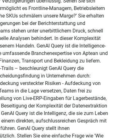
 Verzögerungen überflüssig. Sehen Sie sich
möglicht es Frontline-Managern, Betriebsleitern
lche SKUs schmälern unsere Marge?' Sie erhalten
gerungen bei der Berichterstattung und
ams stehen unter unerbittlichem Druck, schnell
lle Analysen behindert. In dieser Komplexität
enem Handeln. GenAI Query ist die Intelligence-
 die umfassende Branchenexpertise von Aptean und
Finanzen, Transport und Bekleidung zu liefern.
t-Trails – beschleunigt GenAI Query die
tscheidungsfindung in Unternehmen durch:
fdeckung versteckter Risiken - Aufdeckung von
ams in die Lage versetzen, Daten frei zu
tellung von Live-ERP-Eingaben für Lagerbestände,
- Beseitigung der Komplexität der Datenextraktion
GenAI Query ist die Intelligenz, die sie zum Leben
 einem direkten, aufschlussreichen Gespräch mit
ühren. GenAI Query stellt ihnen
tzlich. Stellen Sie eine einfache Frage wie 'Wie