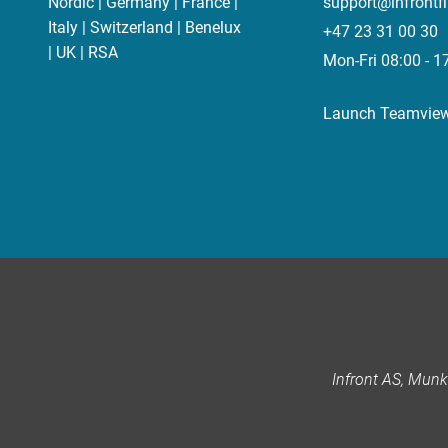
Nordic | Germany | France |
support@infrontf
Italy | Switzerland | Benelux
+47 23 31 00 30
| UK | RSA
Mon-Fri 08:00 - 1
Launch Teamvie
Infront AS, Mun