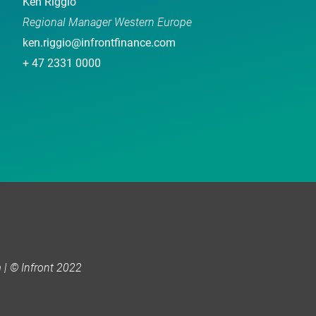
Ken Riggio
Regional Manager Western Europe
ken.riggio@infrontfinance.com
+ 47 2331 0000
| © Infront 2022