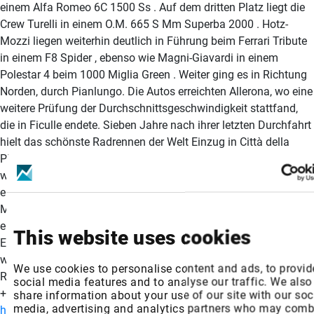
einem Alfa Romeo 6C 1500 Ss . Auf dem dritten Platz liegt die
Crew Turelli in einem O.M. 665 S Mm Superba 2000 . Hotz-
Mozzi liegen weiterhin deutlich in Führung beim Ferrari Tribute
in einem F8 Spider , ebenso wie Magni-Giavardi in einem
Polestar 4 beim 1000 Miglia Green . Weiter ging es in Richtung
Norden, durch Pianlungo. Die Autos erreichten Allerona, wo eine
weitere Prüfung der Durchschnittsgeschwindigkeit stattfand,
die in Ficulle endete. Sieben Jahre nach ihrer letzten Durchfahrt
hielt das schönste Radrennen der Welt Einzug in Città della
Pieve , wo das Ereignis mit einer Durchfahrtskontrolle begrüßt
wurde. Die Rückkehr der 1000 Miglia in die Toskana wurde mit
einer Reihe von Testfahrten durch die Weinberge von
Montepulciano eingeläutet. Der Konvoi erreicht dann zum
ersten Mal Foiano della Chiana und hält im Corso Vittorio
This website uses cookies
Emanuele, mitten im historischen Zentrum. Gegen 13 Uhr
werden sie dann in Arezzo eintreffen, wo sie während des
We use cookies to personalise content and ads, to provid
Rennens eine Mittagspause einlegen werden. Pressestelle
social media features and to analyse our traffic. We also
+393316133162 Ein Foto zu dieser Mitteilung finden Sie unter
share information about your use of our site with our soc
media, advertising and analytics partners who may combi
https://www.globenewswire.com/NewsRoom/AttachmentNg/1