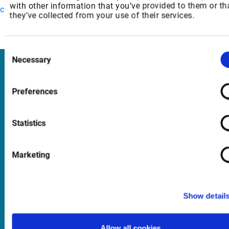
with other information that you’ve provided to them or th
c998-4fc7-8771-ec11414efc39
they’ve collected from your use of their services.
Consent
Necessary
Selection
Infront
Preferences
Nordic | Germany | France | Italy | Switzerland |
Benelux | UK | RSA
Statistics
Support
Marketing
support@infrontfinance.com
+47 23 31 00 30
Show detail
Mon-Fri 08:00 - 17:30 CET
Allow all cookies