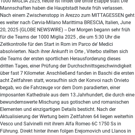
1000 MIGLIA 2025, heute ist findet die dritte Etappe statt Die
Mannschaften haben die Hauptstadt heute früh verlassen.
Nach einem Zwischenstopp in Arezzo zum MITTAGESSEN geht
es weiter nach Cervia-Milano Marittima BRESCIA, Italien, June
20, 2025 (GLOBE NEWSWIRE) -- Der Morgen begann sehr früh
für die Teams der 1000 Miglia 2025 , die um 5:30 Uhr die
Zeitkontrolle für den Start in Rom im Parco de’ Medici
absolvierten. Nach ihrer Ankunft in Orte , Viterbo stellten sich
die Teams der ersten sportlichen Herausforderung dieses
dritten Tages, einer Prüfung der Durchschnittsgeschwindigkeit
über fast 7 Kilometer. Anschließend fanden in Baschi die ersten
acht Zeitfahren statt, woraufhin sich der Konvoi nach Orvieto
begab, wo die Fahrzeuge vor dem Dom paradierten, einer
imposanten Kathedrale aus dem 13.Jahrhundert, die durch eine
bewundernswerte Mischung aus gotischen und romanischen
Elementen und einzigartigen Details besticht. Nach der
Aktualisierung der Wertung beim Zeitfahren 64 liegen weiterhin
Vesco und Salvinelli mit ihrem Alfa Romeo 6C 1750 Ss in
Führung. Direkt hinter ihnen folgen Erejomovich und Llanos in