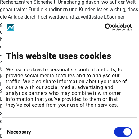
Rechenzentren Sicherheit. Unabhängig davon, wo auf der Welt
gebaut wird: Für die Kundinnen und Kunden ist es wichtig, dass
die Anlage durch hochwertige und zuverlässige Lösungen
geschützt wird. Der Bedarf an einem schnellen Baufortschritt
und einem hohen Niveau an Produktleistung und
Nachhaltigkeit haben uns zum bevorzugten Partner für diesen
schnell wachsenden Sektor gemacht. Bereits seit über 15
This website uses cookies
Jahren arbeiten wir mit den wichtigsten Akteuren der Branche
zusammen. Unsere globale Präsenz und Erfahrung sowie der
technische Support und die Versorgung vor Ort bieten unseren
We use cookies to personalise content and ads, to
provide social media features and to analyse our
Kundinnen und Kunden weltweit einen wichtigen Mehrwert.»
traffic. We also share information about your use of
INNOVATIVE LÖSUNGEN VOM FUNDAMENT BIS ZUM DACH
our site with our social media, advertising and
Sikas nachhaltige Lösungen können über die gesamte
analytics partners who may combine it with other
Lebensdauer eines 25’000 m 2 grossen Rechenzentrums zu
information that you’ve provided to them or that
they’ve collected from your use of their services.
Einsparungen von 13’000 Tonnen CO 2 -eq beitragen. Dank
Sikas Fasertechnologie zur Verstärkung von Beton entfällt auch
die Notwendigkeit der Stahlbewehrung in Bodenplatten, was
Consent
sowohl die Nachhaltigkeit als auch die Baueffizienz optimiert.
Necessary
Selection
Darüber hinaus bietet Sika äusserst zuverlässige