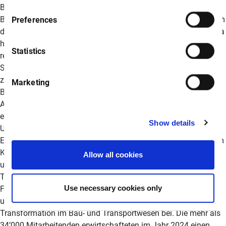
Bauwerkabdichtungssysteme, die flexible, vollflächig verklebte
Barrieren zum Schutz vor eindringender Feuchtigkeit bilden. Um
Preferences
die Hitzeentwicklung in Rechenzentren zu reduzieren, stellt Sika
hochwertige Dachlösungen bereit, welche die Sonnenstrahlung
Statistics
reflektieren und somit die Innentemperaturen senken. Diese
Systeme können den Bedarf an Klimaanlagen reduzieren, was
zu erheblichen Kosteneinsparungen beim Kühlen führt. Die
Marketing
Bodensysteme von Sika sind für eine schnelle und einfache
Applikation ausgelegt und bieten Langlebigkeit und einen
einfachen Unterhalt. SIKA FIRMENPROFIL Sika ist ein
Show details
Unternehmen der Spezialitätenchemie, global führend in der
Entwicklung und Produktion von Systemen und Produkten zum
Kleben, Dichten, Dämpfen, Verstärken und Schützen im Bau
Allow all cookies
und in der Industrie. Sika ist weltweit präsent mit
Tochtergesellschaften in 102 Ländern, produziert in über 400
Use necessary cookies only
Fabriken, entwickelt innovative Technologien für Kunden rund
um den Globus und trägt damit massgeblich zur nachhaltigen
Transformation im Bau- und Transportwesen bei. Die mehr als
34’000 Mitarbeitenden erwirtschafteten im Jahr 2024 einen