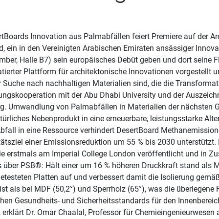
ertBoards Innovation aus Palmabfällen feiert Premiere auf de
 ein in den Vereinigten Arabischen Emiraten ansässiger Innovat
ber, Halle B7) sein europäisches Debüt geben und dort seine 
erter Plattform für architektonische Innovationen vorgestellt un
er Suche nach nachhaltigen Materialien sind, die die Transforma
ungskooperation mit der Abu Dhabi University und der Auszeich
rg. Umwandlung von Palmabfällen in Materialien der nächsten 
atürliches Nebenprodukt in eine erneuerbare, leistungsstarke Alt
ll in eine Ressource verhindert DesertBoard Methanemissionen 
ätsziel einer Emissionsreduktion um 55 % bis 2030 unterstützt.
die erstmals am Imperial College London veröffentlicht und in 
es über PSB®: Hält einer um 16 % höheren Druckkraft stand als
getesteten Platten auf und verbessert damit die Isolierung gemäß 
st als bei MDF (50,2°) und Sperrholz (65°), was die überlegene F
en Gesundheits- und Sicherheitsstandards für den Innenbereich
, erklärt Dr. Omar Chaalal, Professor für Chemieingenieurwesen 