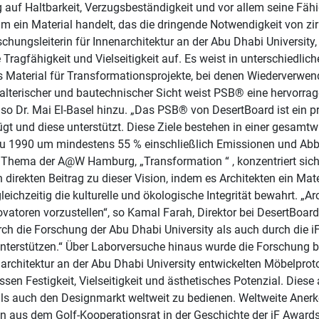
uf Haltbarkeit, Verzugsbeständigkeit und vor allem seine Fähig
ch um ein Material handelt, das die dringende Notwendigkeit von 
schungsleiterin für Innenarchitektur an der Abu Dhabi University,
Tragfähigkeit und Vielseitigkeit auf. Es weist in unterschiedl
res Material für Transformationsprojekte, bei denen Wiederverw
talterischer und bautechnischer Sicht weist PSB® eine hervorrag
 Dr. Mai El-Basel hinzu. „Das PSB® von DesertBoard ist ein pra
fügt und diese unterstützt. Diese Ziele bestehen in einer gesamt
zu 1990 um mindestens 55 % einschließlich Emissionen und Ab
 Thema der A@W Hamburg, „Transformation “ , konzentriert sic
direkten Beitrag zu dieser Vision, indem es Architekten ein Mate
ichzeitig die kulturelle und ökologische Integrität bewahrt. „A
atoren vorzustellen“, so Kamal Farah, Direktor bei DesertBoard.
h die Forschung der Abu Dhabi University als auch durch die iF
terstützen.“ Über Laborversuche hinaus wurde die Forschung 
architektur an der Abu Dhabi University entwickelten Möbelpro
n Festigkeit, Vielseitigkeit und ästhetisches Potenzial. Diese
als auch den Designmarkt weltweit zu bedienen. Weltweite Aner
 aus dem Golf-Kooperationsrat in der Geschichte der iF Awards