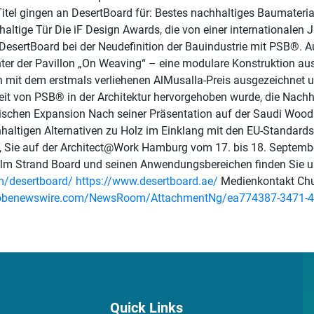
itel gingen an DesertBoard für: Bestes nachhaltiges Baumateri
haltige Tür Die iF Design Awards, die von einer internationalen
on DesertBoard bei der Neudefinition der Bauindustrie mit PSB
nter der Pavillon „On Weaving“ – eine modulare Konstruktion au
 mit dem erstmals verliehenen AlMusalla-Preis ausgezeichnet u
it von PSB® in der Architektur hervorgehoben wurde, die Nachha
äischen Expansion Nach seiner Präsentation auf der Saudi Wood
altigen Alternativen zu Holz im Einklang mit den EU-Standards
ns, Sie auf der Architect@Work Hamburg vom 17. bis 18. Septem
alm Strand Board und seinen Anwendungsbereichen finden Sie u
m/desertboard/
https://www.desertboard.ae/
Medienkontakt Ch
lobenewswire.com/NewsRoom/AttachmentNg/ea774387-3471-4
Quick Links