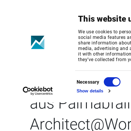
Ihr Fokus
Produkte & Lösungen
This website 
We use cookies to perso
social media features an
share information about 
media, advertising and
it with other informatio
GlobeNewswire
they’ve collected from y
nachhaltigen B
Consent
Necessary
Selection
Show details
aus Palmabfäll
Architect@Wo