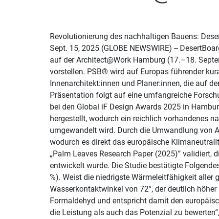
Revolutionierung des nachhaltigen Bauens: Des
Sept. 15, 2025 (GLOBE NEWSWIRE) -- DesertBoard,
auf der Architect@Work Hamburg (17.–18. Septem
vorstellen. PSB® wird auf Europas führender kurati
Innenarchitekt:innen und Planer:innen, die auf d
Präsentation folgt auf eine umfangreiche Forsch
bei den Global iF Design Awards 2025 in Hambu
hergestellt, wodurch ein reichlich vorhandenes n
umgewandelt wird. Durch die Umwandlung von Abfa
wodurch es direkt das europäische Klimaneutralit
„Palm Leaves Research Paper (2025)” validiert, 
entwickelt wurde. Die Studie bestätigte Folgend
%). Weist die niedrigste Wärmeleitfähigkeit aller 
Wasserkontaktwinkel von 72°, der deutlich höher i
Formaldehyd und entspricht damit den europäisch
die Leistung als auch das Potenzial zu bewerten“