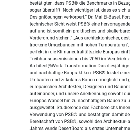
bestätigten, dass PSB® die Benchmarks in Bezug a
sogar übertrifft. Noch wichtiger ist, dass es si
Designlösungen verkörpert.“ Dr. Mai El-Basel, For
technischer Sicht weist PSB® eine hervorragende 
auf und ist somit ein praktisches und skalierba
Vordergrund stehen.“ „Aus architektonischer, ges
trockene Umgebungen mit hohen Temperaturen“, so
perfekt in die Klimaneutralitätsziele Europas ein
Treibhausgasemissionen bis 2050 im Vergleich 
Architect@Work: Transformation Das diesjährige
und nachhaltige Baupraktiken. PSB® leistet einen 
Umbauten und zirkuläres Bauen ermöglicht und gle
europäischen Architekten, Designern und Bauinnov
aufeinander, und unsere Anerkennung sowohl durc
Europas Wandel hin zu nachhaltigem Bauen zu un
ausgeweitet. Studierende des Fachbereichs Innen
Verwendung von PSB® und bestätigten damit desse
Bereitschaft von PSB®, sowohl den Architektur- 
Jahres wurde DesertBoard als erstes Unternehmen