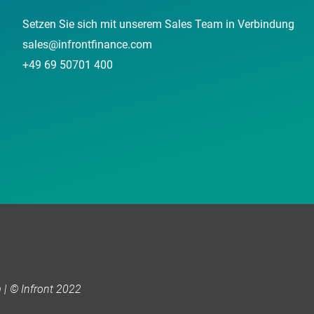
Setzen Sie sich mit unserem Sales Team in Verbindung
sales@infrontfinance.com
+49 69 50701 400
| © Infront 2022