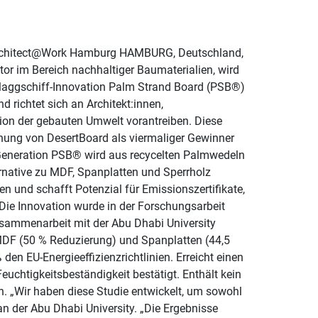
r Architect@Work Hamburg HAMBURG, Deutschland,
or im Bereich nachhaltiger Baumaterialien, wird
Flaggschiff-Innovation Palm Strand Board (PSB®)
d richtet sich an Architekt:innen,
tion der gebauten Umwelt vorantreiben. Diese
nung von DesertBoard als viermaliger Gewinner
Generation PSB® wird aus recycelten Palmwedeln
ernative zu MDF, Spanplatten und Sperrholz
und schafft Potenzial für Emissionszertifikate,
 Die Innovation wurde in der Forschungsarbeit
Zusammenarbeit mit der Abu Dhabi University
 MDF (50 % Reduzierung) und Spanplatten (44,5
den EU-Energieeffizienzrichtlinien. Erreicht einen
euchtigkeitsbeständigkeit bestätigt. Enthält kein
. „Wir haben diese Studie entwickelt, um sowohl
an der Abu Dhabi University. „Die Ergebnisse