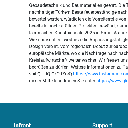
Gebäudetechnik und Baumaterialien geehrt. Die T
nachhaltiger Türkern Beste feuerbeständige nach
bewertet werden, würdigten die Vorreiterrolle v
bereits in hochkarätigen Projekten bewährt, daru
Islamischen Kunstbiennale 2025 in Saudi-Arabien
Wien präsentiert, wodurch die Anpassungsfähigke
Design vereint. Vom regionalen Debüt zur europ
europäische Märkte, wo die Nachfrage nach nachh
Kreislaufwirtschaft weiter wächst. Wir freuen u
begrüßen zu dürfen. Weitere Informationen zu P
si=ilQUiJQiCzOJZreQ
https://www.instagram.co
dieser Mitteilung finden Sie unter
https://www.g
Infront
Support