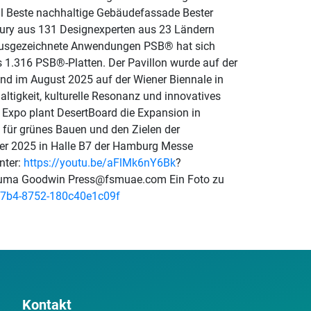
al Beste nachhaltige Gebäudefassade Bester
 Jury aus 131 Designexperten aus 23 Ländern
®. Ausgezeichnete Anwendungen PSB® hat sich
s 1.316 PSB®-Platten. Der Pavillon wurde auf der
nd im August 2025 auf der Wiener Biennale in
ltigkeit, kulturelle Resonanz und innovatives
 Expo plant DesertBoard die Expansion in
 für grünes Bauen und den Zielen der
ber 2025 in Halle B7 der Hamburg Messe
nter:
https://youtu.be/aFlMk6nY6Bk
?
uma Goodwin Press@fsmuae.com Ein Foto zu
7b4-8752-180c40e1c09f
Kontakt