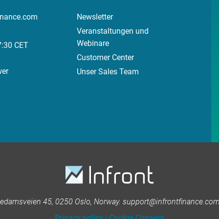
inance.com
Newsletter
Veranstaltungen und
Webinare
7:30 CET
Customer Center
wer
Unser Sales Team
kedamsveien 45, 0250 Oslo, Norway. support@infrontfinance.com 
Privacy policy
|
Cookie Consent