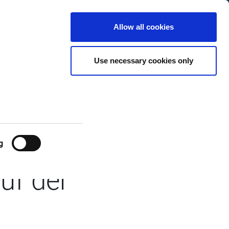
t
International
Customer
de
Search
Allow all cookies
Center
Use necessary cookies only
 des
s Innovation
g
uf der