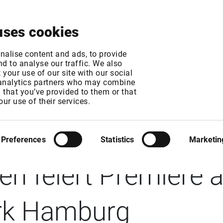
Über uns
News & Events
Jetzt testen
Kontak
uses cookies
nalise content and ads, to provide
d to analyse our traffic. We also
your use of our site with our social
 analytics partners who may combine
n that you’ve provided to them or that
: Revolutionierung
our use of their services.
auens: DesertBoard
Preferences
Statistics
Marketin
en feiert Premiere a
rk Hamburg