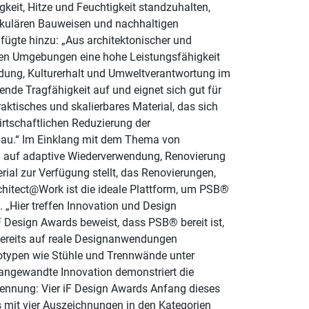
keit, Hitze und Feuchtigkeit standzuhalten,
zirkulären Bauweisen und nachhaltigen
 fügte hinzu: „Aus architektonischer und
ichen Umgebungen eine hohe Leistungsfähigkeit
endung, Kulturerhalt und Umweltverantwortung im
ende Tragfähigkeit auf und eignet sich gut für
ktisches und skalierbares Material, das sich
wirtschaftlichen Reduzierung der
bau.“ Im Einklang mit dem Thema von
h auf adaptive Wiederverwendung, Renovierung
rial zur Verfügung stellt, das Renovierungen,
rchitect@Work ist die ideale Plattform, um PSB®
 „Hier treffen Innovation und Design
 Design Awards beweist, dass PSB® bereit ist,
bereits auf reale Designanwendungen
totypen wie Stühle und Trennwände unter
 angewandte Innovation demonstriert die
kennung: Vier iF Design Awards Anfang dieses
 mit vier Auszeichnungen in den Kategorien