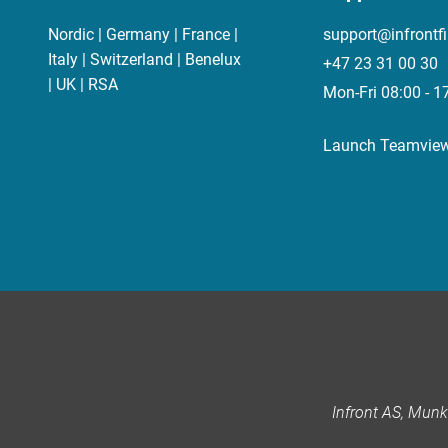
Nordic | Germany | France |
support@infrontf
Italy | Switzerland | Benelux
+47 23 31 00 30
| UK | RSA
Mon-Fri 08:00 - 1
Launch Teamvie
Infront AS, Mun