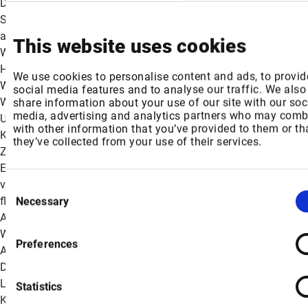
Diese gegenseitige Abhängigkeit stellt die Durchführbarkeit von
Strategien zur Verlagerung und Entkopplung in Frage, da die
aufstrebenden Exportmächte auf Komponenten aus der ganzen
This website uses cookies
Welt angewiesen sind. Mitchell schloss: „Unsere Analyse der
Handelsströme unterstreicht, dass nicht Autarkie, sondern
We use cookies to personalise content and ads, to provid
Widerstandsfähigkeit die Grundlage für die
social media features and to analyse our traffic. We also
Wettbewerbsfähigkeit im Elektronikzeitalter ist. Kein einzelnes
share information about your use of our site with our soc
media, advertising and analytics partners who may combi
Unternehmen oder Land kann auf sich allein gestellt sein. Die
with other information that you’ve provided to them or th
Komplexität des Elektronik-Ökosystems erfordert
they’ve collected from your use of their services.
Zusammenarbeit und Partnerschaft mit anderen. Die Global
Electronics Association ist dazu da, durch die Zusammenarbeit
von Industrie, Regierung und Interessenvertretern eine vitale und
Consent
florierende globale Elektroniklieferkette zu schaffen.' Globale
Necessary
Selection
Aktivitäten zur Unterstützung der gesamten
Wertschöpfungskette Die von der Global Electronics
Preferences
Association unterstützte Elektronik-Wertschöpfungskette - vom
Design bis zum Endprodukt - umfasst Erstausrüster, Halbleiter,
Leiterplatten, Montage- und Fertigungsdienstleistungen,
Statistics
Kabelbäume, Materialien und Ausrüstungslieferanten. Der