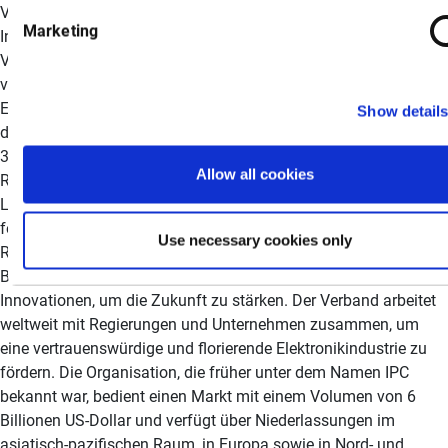
Verband hat Niederlassungen in Belgien, China, Deutschland,
Marketing
Indien, Japan, Korea, Malaysia, Mexiko, Taiwan und den
Vereinigten Staaten und ist in Dutzenden weiterer Länder
vertreten, um seine Mitglieder zu unterstützen. Über die Global
Electronics Association Die Global Electronics Association ist
Show detail
die Stimme der Elektronikindustrie und arbeitet mit mehr als
3.000 Mitgliedern, Tausenden von Partnern und Dutzenden von
Allow all cookies
Regierungen zusammen, um eine widerstandsfähigere
Lieferkette zu gewährleisten und das Wachstum der Branche zu
fördern. Wir setzen uns für fairen Handel, intelligente
Use necessary cookies only
Regulierung und regionale Fertigung ein und informieren über
Branchenpraktiken, verwertbare Informationen und technische
Innovationen, um die Zukunft zu stärken. Der Verband arbeitet
weltweit mit Regierungen und Unternehmen zusammen, um
eine vertrauenswürdige und florierende Elektronikindustrie zu
fördern. Die Organisation, die früher unter dem Namen IPC
bekannt war, bedient einen Markt mit einem Volumen von 6
Billionen US-Dollar und verfügt über Niederlassungen im
asiatisch-pazifischen Raum, in Europa sowie in Nord- und