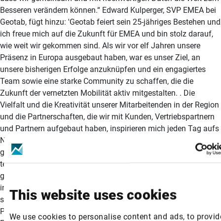
Besseren verändern können.“ Edward Kulperger, SVP EMEA bei
Geotab, fügt hinzu: 'Geotab feiert sein 25-jähriges Bestehen und
ich freue mich auf die Zukunft für EMEA und bin stolz darauf,
wie weit wir gekommen sind. Als wir vor elf Jahren unsere
Präsenz in Europa ausgebaut haben, war es unser Ziel, an
unsere bisherigen Erfolge anzuknüpfen und ein engagiertes
Team sowie eine starke Community zu schaffen, die die
Zukunft der vernetzten Mobilität aktiv mitgestalten. . Die
Vielfalt und die Kreativität unserer Mitarbeitenden in der Region
und die Partnerschaften, die wir mit Kunden, Vertriebspartnern
und Partnern aufgebaut haben, inspirieren mich jeden Tag aufs
Neue. Der Erfolg unserer EMEA-Teams hat wesentlich zum
globalen Wachstum von Geotab beigetragen. Nicht nur durch
technologische Innovationen, sondern auch durch unser
gemeinsames Engagement für Nachhaltigkeit, Sicherheit und
intelligentere Mobilität. Am meisten erfüllt es mich jedoch zu
This website uses cookies
sehen, wie unsere Daten Kunden dabei unterstützen, ihre
Prozesse zu transformieren und echten Mehrwert zu schaffen.“
We use cookies to personalise content and ads, to provid