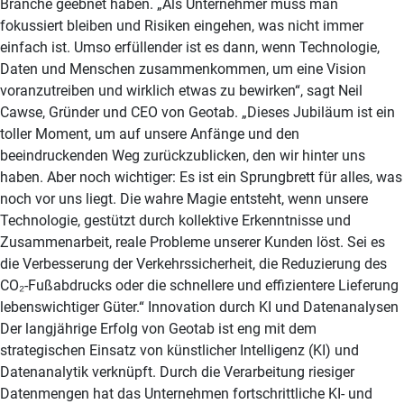
Branche geebnet haben. „Als Unternehmer muss man
fokussiert bleiben und Risiken eingehen, was nicht immer
einfach ist. Umso erfüllender ist es dann, wenn Technologie,
Daten und Menschen zusammenkommen, um eine Vision
voranzutreiben und wirklich etwas zu bewirken“, sagt Neil
Cawse, Gründer und CEO von Geotab. „Dieses Jubiläum ist ein
toller Moment, um auf unsere Anfänge und den
beeindruckenden Weg zurückzublicken, den wir hinter uns
haben. Aber noch wichtiger: Es ist ein Sprungbrett für alles, was
noch vor uns liegt. Die wahre Magie entsteht, wenn unsere
Technologie, gestützt durch kollektive Erkenntnisse und
Zusammenarbeit, reale Probleme unserer Kunden löst. Sei es
die Verbesserung der Verkehrssicherheit, die Reduzierung des
CO₂-Fußabdrucks oder die schnellere und effizientere Lieferung
lebenswichtiger Güter.“ Innovation durch KI und Datenanalysen
Der langjährige Erfolg von Geotab ist eng mit dem
strategischen Einsatz von künstlicher Intelligenz (KI) und
Datenanalytik verknüpft. Durch die Verarbeitung riesiger
Datenmengen hat das Unternehmen fortschrittliche KI- und