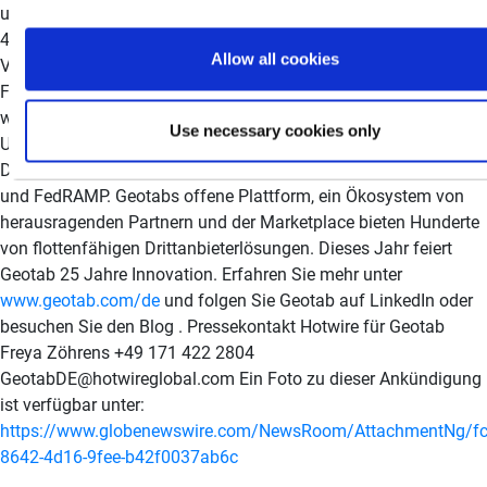
und verarbeitet täglich 80 Milliarden Datenpunkte von mehr als
4,7 Millionen Fahrzeugabonnements. Geotab genießt das
Allow all cookies
Vertrauen von Fortune-500-Unternehmen, mittelständischen
Flotten und den größten Fuhrparks des öffentlichen Sektors
weltweit, einschließlich der US-Bundesregierung. Das
Use necessary cookies only
Unternehmen engagiert sich für Datensicherheit und
Datenschutz und verfügt über die Zertifizierungen FIPS 140-3
und FedRAMP. Geotabs offene Plattform, ein Ökosystem von
herausragenden Partnern und der Marketplace bieten Hunderte
von flottenfähigen Drittanbieterlösungen. Dieses Jahr feiert
Geotab 25 Jahre Innovation. Erfahren Sie mehr unter
www.geotab.com/de
und folgen Sie Geotab auf LinkedIn oder
besuchen Sie den Blog . Pressekontakt Hotwire für Geotab
Freya Zöhrens +49 171 422 2804
GeotabDE@hotwireglobal.com Ein Foto zu dieser Ankündigung
ist verfügbar unter:
https://www.globenewswire.com/NewsRoom/AttachmentNg/fc
8642-4d16-9fee-b42f0037ab6c