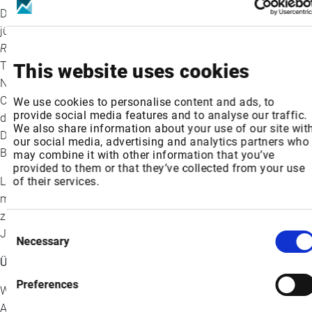
Der von Wolters Kluwer durchgeführte Survey ergänzt die
jüngsten Ergebnisse seines umfassenderen Berichts
Future
Ready Accountant
, der Antworten von weltweit mehr als 2.300
Teilnehmenden analysierte. Laut dem Bericht sind die
This website uses cookies
Niederlande mit einem Anteil von 55 % der Unternehmen, die
Cloud-Technologie umfassend einsetzen, führend bei der
We use cookies to personalise content and ads, to
provide social media features and to analyse our traffic.
digitalen Transformation – deutlich über dem europäischen
We also share information about your use of our site wit
Durchschnitt von 31 %. Gleichzeitig liegen sie jedoch bei den
our social media, advertising and analytics partners who
Bildungsinvestitionen zurück.
may combine it with other information that you’ve
provided to them or that they’ve collected from your use
of their services.
Laden Sie den vollständigen Bericht herunter und erfahren Sie
mehr darüber, wie Sie eine widerstandsfähigere und
zufriedenere Belegschaft aufbauen können: „Work Pressure or
Consent
Job Satisfaction?“
Necessary
Selection
Über Wolters Kluwer
Preferences
Wolters Kluwer (EURONEXT: WKL) ist ein weltweit führender
Anbieter von Informationen, Softwarelösungen und