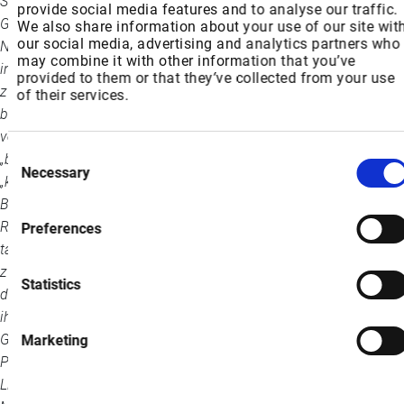
Skechers, einschließlich des erwarteten Nettoumsatzes und
provide social media features and to analyse our traffic.
Gewinns, die Entwicklung neuer Produkte, die künftige
We also share information about your use of our site wit
our social media, advertising and analytics partners who
Nachfrage nach seinen Produkten, die geplante nationale und
may combine it with other information that you’ve
internationale Expansion, die Eröffnung neuer Geschäfte und
provided to them or that they’ve collected from your use
zusätzliche Ausgaben sowie Werbe- und Marketinginitiativen
of their services.
betreffen. Zukunftsgerichtete Aussagen sind an der Verwendung
von Begriffen wie „glauben“, „antizipieren“, „erwarten“, „schätzen“,
Consent
„beabsichtigen“, „planen“, „projizieren“, „werden“, „könnten“,
Necessary
Selection
„können“ oder Abwandlungen solcher Begriffe mit ähnlicher
Bedeutung zu erkennen. Alle diese Aussagen unterliegen
Risiken und Unsicherheiten, die dazu führen können, dass die
Preferences
tatsächlichen Ergebnisse erheblich von den in den
zukunftsgerichteten Aussagen prognostizierten abweichen. Zu
Statistics
den Faktoren, die solche Unterschiede verursachen oder zu
ihnen beitragen könnten, gehören die Unterbrechung des
Geschäfts und der Betriebsabläufe aufgrund der COVID-19-
Marketing
Pandemie, Verzögerungen oder Unterbrechungen in unserer
Lieferkette, internationale wirtschaftliche, politische und