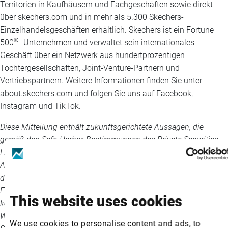
Territorien in Kaufhäusern und Fachgeschäften sowie direkt
über skechers.com und in mehr als 5.300 Skechers-
Einzelhandelsgeschäften erhältlich. Skechers ist ein Fortune
®
500
-Unternehmen und verwaltet sein internationales
Geschäft über ein Netzwerk aus hundertprozentigen
Tochtergesellschaften, Joint-Venture-Partnern und
Vertriebspartnern. Weitere Informationen finden Sie unter
about.skechers.com und folgen Sie uns auf Facebook,
Instagram und TikTok.
Diese Mitteilung enthält zukunftsgerichtete Aussagen, die
gemäß den Safe-Harbor-Bestimmungen des Private Securities
Litigation Reform Act von 1995, Abschnitt 27A des Securities
Act von 1933 in seiner geänderten Fassung und Abschnitt 21E
des Securities Exchange Act von 1934 in seiner geänderten
Fassung gemacht werden. Diese zukunftsgerichteten Aussagen
This website uses cookies
können unter anderem das künftige nationale und internationale
Wachstum, die Finanzergebnisse und die Geschäftstätigkeit von
We use cookies to personalise content and ads, to