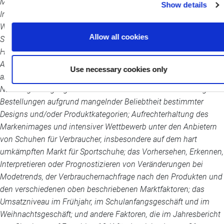
Marktbedingungen, einschließlich der Auswirkungen von
Show details
Inflation, Zölle und Wechselkursschwankungen auf der ganzen
Welt, die schwierigen Einzelhandelsmärkte in den Vereinigten
Allow all cookies
Staaten und die Auswirkungen von Kriegen, kriegerischen
Handlungen und anderen Konflikten auf der ganzen Welt, die
Aufrechterhaltung, Verwaltung und Vorhersage von Kosten und
Use necessary cookies only
angemessenen Lagerbeständen, der Verlust wichtiger Kunden;
Nachfragerückgang bei den Einzelhändlern und Stornierung von
Bestellungen aufgrund mangelnder Beliebtheit bestimmter
Designs und/oder Produktkategorien; Aufrechterhaltung des
Markenimages und intensiver Wettbewerb unter den Anbietern
von Schuhen für Verbraucher, insbesondere auf dem hart
umkämpften Markt für Sportschuhe; das Vorhersehen, Erkennen,
Interpretieren oder Prognostizieren von Veränderungen bei
Modetrends, der Verbrauchernachfrage nach den Produkten und
den verschiedenen oben beschriebenen Marktfaktoren; das
Umsatzniveau im Frühjahr, im Schulanfangsgeschäft und im
Weihnachtsgeschäft; und andere Faktoren, die im Jahresbericht