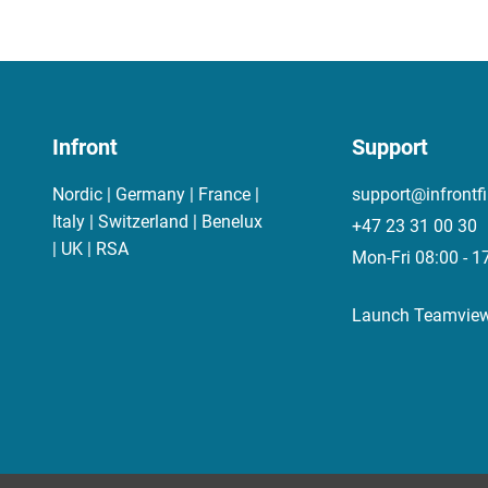
Infront
Support
Nordic | Germany | France |
support@infrontf
Italy | Switzerland | Benelux
+47 23 31 00 30
| UK | RSA
Mon-Fri 08:00 - 1
Launch Teamvie