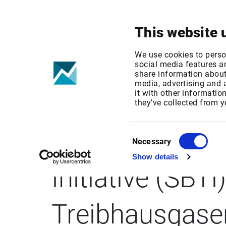
Ihr Fokus
Produkte & Lösungen
This website 
We use cookies to perso
social media features an
share information about 
media, advertising and
it with other informatio
BUSINESS WIRE
they’ve collected from y
verpflichtet si
Consent
Necessary
Selection
Show details
Initiative (SBT
Treibhausgase