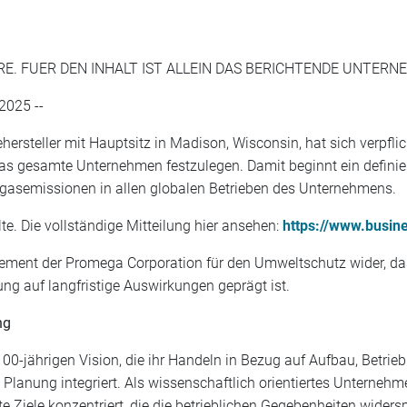
RE. FUER DEN INHALT IST ALLEIN DAS BERICHTENDE UNTER
2025 --
ersteller mit Hauptsitz in Madison, Wisconsin, hat sich verpflich
 das gesamte Unternehmen festzulegen. Damit beginnt ein definie
usgasemissionen in allen globalen Betrieben des Unternehmens.
te. Die vollständige Mitteilung hier ansehen:
https://www.busi
ment der Promega Corporation für den Umweltschutz wider, das
g auf langfristige Auswirkungen geprägt ist.
ng
 100-jährigen Vision, die ihr Handeln in Bezug auf Aufbau, Betri
e Planung integriert. Als wissenschaftlich orientiertes Unterne
rte Ziele konzentriert, die die betrieblichen Gegebenheiten widers