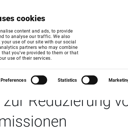
Über uns
News & Events
Jetzt testen
Kontak
uses cookies
nalise content and ads, to provide
d to analyse our traffic. We also
your use of our site with our social
 analytics partners who may combine
n that you’ve provided to them or that
: Promega Corpor
our use of their services.
ch zur Science Base
Preferences
Statistics
Marketin
i) zur Reduzierung v
missionen