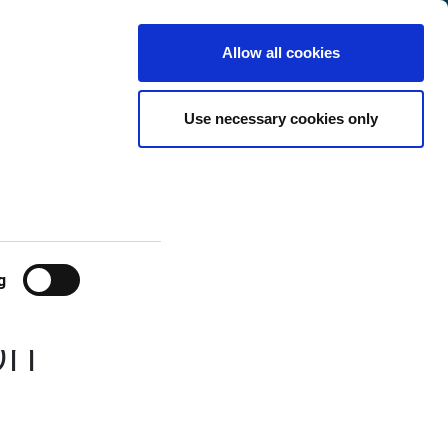
t
International
Customer
de
Search
Allow all cookies
Center
Use necessary cookies only
ation
d Targets
g
on