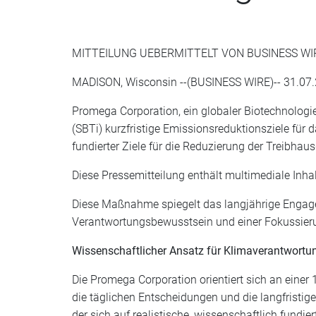
MITTEILUNG UEBERMITTELT VON BUSINESS WI
MADISON, Wisconsin --(BUSINESS WIRE)-- 31.07.
Promega Corporation, ein globaler Biotechnologieh
(SBTi) kurzfristige Emissionsreduktionsziele für
fundierter Ziele für die Reduzierung der Treibha
Diese Pressemitteilung enthält multimediale Inhal
Diese Maßnahme spiegelt das langjährige Engage
Verantwortungsbewusstsein und einer Fokussierun
Wissenschaftlicher Ansatz für Klimaverantwortu
Die Promega Corporation orientiert sich an einer
die täglichen Entscheidungen und die langfristig
der sich auf realistische, wissenschaftlich fundie