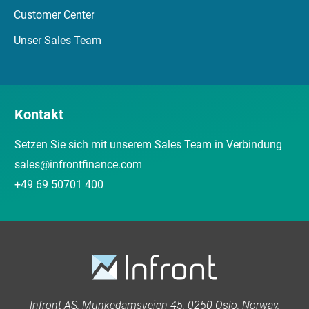
Customer Center
Unser Sales Team
Kontakt
Setzen Sie sich mit unserem Sales Team in Verbindung
sales@infrontfinance.com
+49 69 50701 400
Infront AS, Munkedamsveien 45, 0250 Oslo, Norway.