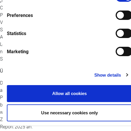
„Netzwerkvirtualisierung ist derzeit der bestimmende Trend“, so
Cameron Daniel, CTO von Megaport. „Mit Routing- und Edge-
Plattformen wie Megaport Cloud Router (MCR) und Megaport
Preferences
Virtual Edge (MVE) orchestrieren Unternehmen Netzwerke in
Software-Aspekten: Segmentierung des Datenverkehrs,
Statistics
Automatisierung von Compliance-Pfaden und Gestaltung der
Leistung für KI- und GPU-gesteuerte Workloads. Dabei geht es
Marketing
nicht mehr nur um Konnektivität. Es ist die intelligente
Steuerungsebene des Unternehmens.“
Über den Bericht
Show details
Der
Megaport Cloud Network Report 2025
kombiniert
anonymisierte Plattformdaten aus Megaports globaler NaaS-
Allow all cookies
Präsenz mit einer Umfrage unter IT-Führungskräften weltweit. Er
bietet eine Hersteller- und Cloud-neutrale Perspektive darauf,
wie Unternehmen Netzwerke für eine virtualisierungsorientierte
Use necessary cookies only
Zukunft gestalten. Sehen Sie sich den Megaport Cloud Network
Report 2025 an.