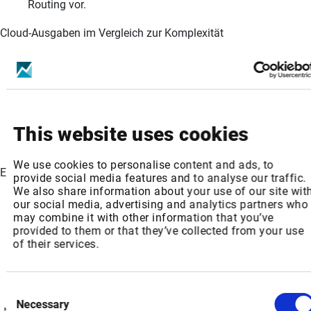
Routing vor.
Cloud-Ausgaben im Vergleich zur Komplexität
61 % der IT-Führungskräfte nennen unvorhersehbare
Kosten als ihr größtes Hindernis. In Nordamerika geben
62 % an, dass Zuverlässigkeit wichtiger ist als der Preis,
was die Bedeutung von Orchestrierungstools für die
Kostenkontrolle und die Sicherstellung vorhersehbarer
This website uses cookies
Ergebnisse unterstreicht.
We use cookies to personalise content and ads, to
Edge-Ökonomie und sekundäre Metropolen
provide social media features and to analyse our traffic.
We also share information about your use of our site wit
Das Wachstum der VXC-Kapazität ist in souveränen Hubs
our social media, advertising and analytics partners who
am stärksten: Paris (177 %), Quebec (200 %) und
may combine it with other information that you’ve
provided to them or that they’ve collected from your use
Singapur (68%). In den USA expandieren Metropolen wie
of their services.
Dallas, Chicago und Ashburn weiter, da Unternehmen ihre
Workloads näher an die Nutzer heranbringen, um
Latenzzeiten und Compliance zu verbessern.
Consent
Necessary
Selection