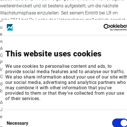
weiterentwickelt und ist bestens aufgestellt, um die nächste
Wachstumsphase einzuleiten. Seit seinem Eintritt bei LR im
Jahr 2014 hat Dr. Laabs das Unternehmen maßgeblich geprägt
und LR erfolgreich vom traditionellen Direktvertriebsmodell zu
einem global agierenden Social-Commerce-Unternehmen
weiterentwickelt. Zu den wesentlichen Meilensteinen seiner
Amtszeit zählen vor allem die Digitalisierung des
This website uses cookies
Geschäftsmodells, etliche der erfolgreichsten
Produktneueinführungen von LR, aber auch
We use cookies to personalise content and ads, to
Infrastrukturprojekte wie das Insourcing der Aloe Vera Drinking
provide social media features and to analyse our traffic.
Gele im Jahr 2018 sowie die Eröffnung des IT-Hubs in Athen,
We also share information about your use of our site wit
our social media, advertising and analytics partners who
die alle entscheidend zur heutigen Positionierung von LR
may combine it with other information that you’ve
beigetragen haben.
provided to them or that they’ve collected from your use
of their services.
Andreas Grootz verlässt das Unternehmen nach vierzehn
Jahren. Er hat bei LR kapitalmarktfähige Governance-Strukturen
eingeführt und die Eröffnung neuer Märkte vorangetrieben.
Consent
Necessary
Selection