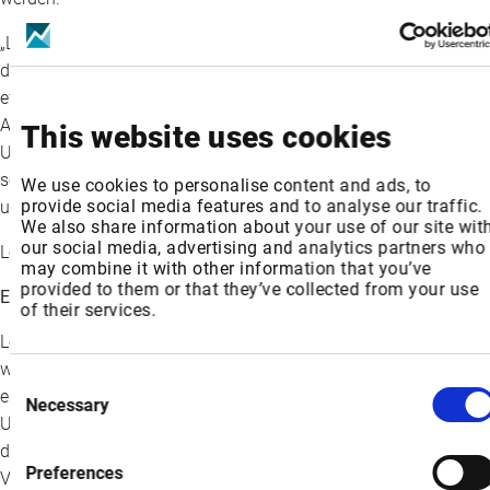
„Lenovo TruScale bietet uns die Skalierbarkeit und Flexibilität,
die wir brauchen, um unseren Bestand an technischen Geräten
effizient zu verwalten und unsere Ziele zur Senkung des CO₂-
Ausstoßes zu erreichen“, so Ian Dunn, Provost der Coventry
This website uses cookies
University Group. „Die Lösung entlastet unsere internen Teams,
sodass wir uns voll und ganz darauf konzentrieren können,
We use cookies to personalise content and ads, to
provide social media features and to analyse our traffic.
unseren Studenten ein herausragendes Erlebnis zu bieten.“
We also share information about your use of our site wit
our social media, advertising and analytics partners who
Lesen Sie den kompletten Bericht | Fallstudie
may combine it with other information that you’ve
provided to them or that they’ve collected from your use
Ein intelligenterer Weg zu einer nachhaltigen IT
of their services.
Lenovo TruScale DaaS for Sustainability schafft in fünf
wichtigen Phasen des Gerätelebenszyklus einen
Consent
ergebnisorientierten Mehrwert: Beraten, Implementieren,
Necessary
Selection
Unterstützen, Verwalten und Ausmustern und Erneuern. Durch
diesen strukturierten Ansatz wird sichergestellt, dass IT-
Preferences
Verantwortliche an jedem Berührungspunkt sowohl die