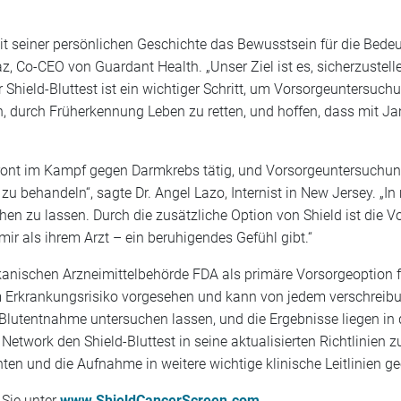
it seiner persönlichen Geschichte das Bewusstsein für die Be
, Co-CEO von Guardant Health. „Unser Ziel ist es, sicherzustelle
r Shield-Bluttest ist ein wichtiger Schritt, um Vorsorgeunters
n, durch Früherkennung Leben zu retten, und hoffen, dass mit J
Front im Kampf gegen Darmkrebs tätig, und Vorsorgeuntersuchung
 behandeln“, sagte Dr. Angel Lazo, Internist in New Jersey. „In
en zu lassen. Durch die zusätzliche Option von Shield ist die 
r als ihrem Arzt – ein beruhigendes Gefühl gibt.“
rikanischen Arzneimittelbehörde FDA als primäre Vorsorgeoption 
 Erkrankungsrisiko vorgesehen und kann von jedem verschreibu
 Blutentnahme untersuchen lassen, und die Ergebnisse liegen in 
Network den Shield-Bluttest in seine aktualisierten Richtlini
ten und die Aufnahme in weitere wichtige klinische Leitlinien ge
 Sie unter
www.ShieldCancerScreen.com
.