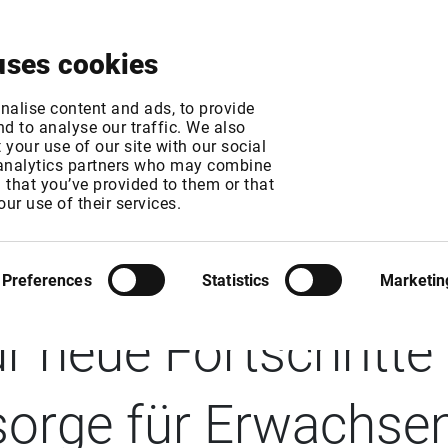
Über uns
News & Events
Jetzt testen
Kontak
uses cookies
nalise content and ads, to provide
d to analyse our traffic. We also
your use of our site with our social
 analytics partners who may combine
n that you’ve provided to them or that
: Guardant Health
our use of their services.
schließen sich zus
Preferences
Statistics
Marketin
r neue Fortschritte 
orge für Erwachsen