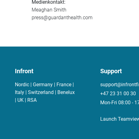
Medienkontakt:
Meaghan Smith
press@guardanthealth.com
Infront
Support
Nordic | Germany | France |
support@infrontf
Italy | Switzerland | Benelux
+47 23 31 00 30
| UK | RSA
Mon-Fri 08:00 - 1
Launch Teamvie