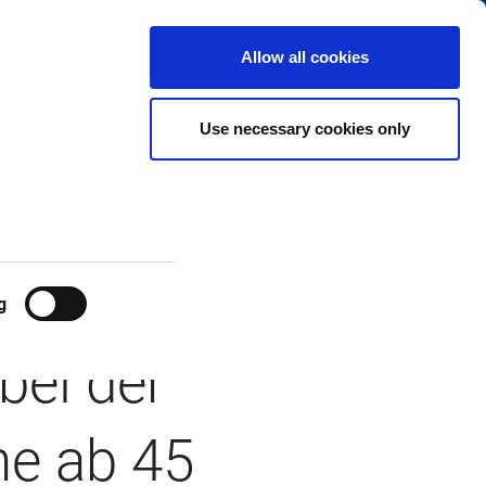
t
International
Customer
de
Search
Allow all cookies
Center
Use necessary cookies only
 und James
ammen, um das
g
bei der
e ab 45