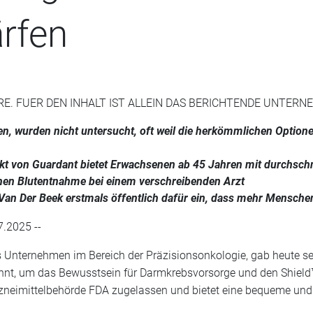
rfen
RE. FUER DEN INHALT IST ALLEIN DAS BERICHTENDE UNTER
rben, wurden nicht untersucht, oft weil die herkömmlichen Op
t von Guardant bietet Erwachsenen ab 45 Jahren mit durchschn
hen Blutentnahme bei einem verschreibenden Arzt
 Van Der Beek erstmals öffentlich dafür ein, dass mehr Mens
7.2025 --
es Unternehmen im Bereich der Präzisionsonkologie, gab heute s
nt, um das Bewusstsein für Darmkrebsvorsorge und den Shield™
neimittelbehörde FDA zugelassen und bietet eine bequeme und