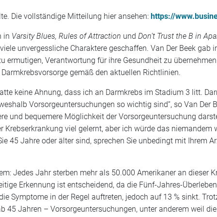
te. Die vollständige Mitteilung hier ansehen:
https://www.busi
n in
Varsity Blues, Rules of Attraction
und
Don’t Trust the B in Ap
 viele unvergessliche Charaktere geschaffen. Van Der Beek gab 
u ermutigen, Verantwortung für ihre Gesundheit zu übernehmen. 
 Darmkrebsvorsorge gemäß den aktuellen Richtlinien.
 hatte keine Ahnung, dass ich an Darmkrebs im Stadium 3 litt. Da
weshalb Vorsorgeuntersuchungen so wichtig sind“, so Van Der Beek
re und bequemere Möglichkeit der Vorsorgeuntersuchung darstellt
r Krebserkrankung viel gelernt, aber ich würde das niemandem 
 45 Jahre oder älter sind, sprechen Sie unbedingt mit Ihrem Arz
m: Jedes Jahr sterben mehr als 50.000 Amerikaner an dieser Kr
itige Erkennung ist entscheidend, da die Fünf-Jahres-Überleben
 die Symptome in der Regel auftreten, jedoch auf 13 % sinkt. Tro
 ab 45 Jahren – Vorsorgeuntersuchungen, unter anderem weil 