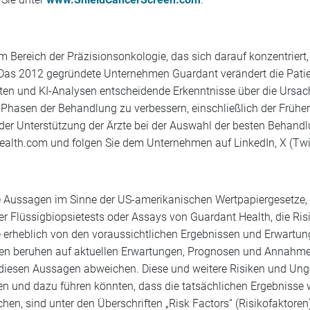
m Bereich der Präzisionsonkologie, das sich darauf konzentrier
Das 2012 gegründete Unternehmen Guardant verändert die Patie
aten und KI-Analysen entscheidende Erkenntnisse über die Ursach
en Phasen der Behandlung zu verbessern, einschließlich der Frü
er Unterstützung der Ärzte bei der Auswahl der besten Behandlu
health.com und folgen Sie dem Unternehmen auf LinkedIn, X (Twi
te Aussagen im Sinne der US-amerikanischen Wertpapiergesetze, 
er Flüssigbiopsietests oder Assays von Guardant Health, die Ri
e erheblich von den voraussichtlichen Ergebnissen und Erwartun
 beruhen auf aktuellen Erwartungen, Prognosen und Annahmen,
 diesen Aussagen abweichen. Diese und weitere Risiken und Unge
n und dazu führen könnten, dass die tatsächlichen Ergebnisse w
n, sind unter den Überschriften „Risk Factors“ (Risikofaktore