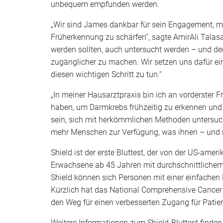
unbequem empfunden werden.
„Wir sind James dankbar für sein Engagement, m
Früherkennung zu schärfen“, sagte AmirAli Talasaz
werden sollten, auch untersucht werden – und de
zugänglicher zu machen. Wir setzen uns dafür ei
diesen wichtigen Schritt zu tun.“
„In meiner Hausarztpraxis bin ich an vorderster 
haben, um Darmkrebs frühzeitig zu erkennen und zu
sein, sich mit herkömmlichen Methoden untersuch
mehr Menschen zur Verfügung, was ihnen – und mi
Shield ist der erste Bluttest, der von der US-ame
Erwachsene ab 45 Jahren mit durchschnittlichem
Shield können sich Personen mit einer einfachen
Kürzlich hat das National Comprehensive Cancer 
den Weg für einen verbesserten Zugang für Patien
Weitere Informationen zum Shield-Bluttest finden