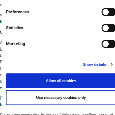
euroAtlantic Airways mehrheitlich im Besitz von Njord Partners.
Preferences
Weitere Informationen finden Sie unter:
https://www.euroatlantic.pt/en/quem-somos/
Statistics
Über AELF
Aircraft Engine Lease Finance Inc. („AELF“) ist ein erfahrener
Marketing
Leasinggeber für Verkehrsflugzeuge. AELF mit Sitz in Chicago
bietet Fluggesellschaften und kommerziellen
Flugzeugbetreibern weltweit maßgeschneiderte und flexible
Show details
Finanzierungslösungen. AELF ist seit einem Jahrzehnt tätig und
erweitert kontinuierlich sein Portfolio an Verkehrsflugzeugen
Allow all cookies
und Triebwerken. Weitere Informationen finden Sie unter
www.aelfinc.com
.
Use necessary cookies only
Für weitere Informationen besuchen Sie bitte:
https://www.aelfinc.com