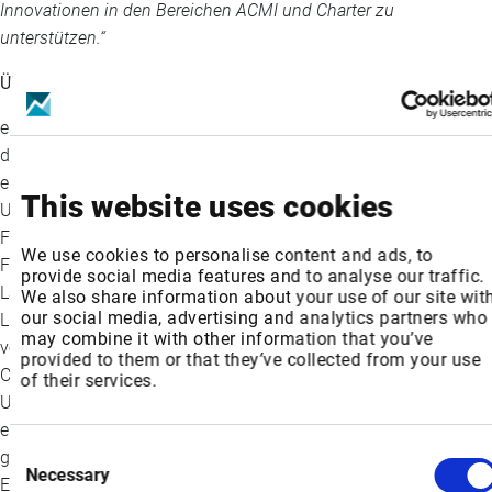
Innovationen in den Bereichen ACMI und Charter zu
unterstützen.“
Über euroAtlantic Airways
euroAtlantic Airways ist eine portugiesische Fluggesellschaft,
die sich auf ACMI- und Charterlösungen spezialisiert hat und
eine vielfältige Flotte von Flugzeugen betreibt. Das
This website uses cookies
Unternehmen mit Hauptsitz in Carnaxide und Sitz am
Flughafen Lissabon bietet Wet-Lease-, Charter- und Ad-hoc-
We use cookies to personalise content and ads, to
Flüge weltweit an und hat in 32 Jahren 727 Flughäfen in 167
provide social media features and to analyse our traffic.
Ländern angeflogen. Mit über drei Jahrzehnten Erfahrung in der
We also share information about your use of our site wit
our social media, advertising and analytics partners who
Luftfahrtbranche hat sich EAA als weltweit führender Anbieter
may combine it with other information that you’ve
von ACMI- (Aircraft, Crew, Maintenance, and Insurance) und
provided to them or that they’ve collected from your use
Charter-Lösungen etabliert. Im Laufe der Jahre hat sich das
of their services.
Unternehmen einen Ruf für maßgeschneiderte Dienstleistungen
erworben, die den individuellen Anforderungen seiner Kunden
Consent
gerecht werden, wobei der Schwerpunkt stets auf Sicherheit,
Necessary
Selection
Effizienz und Innovation liegt. Seit 2024 befindet sich