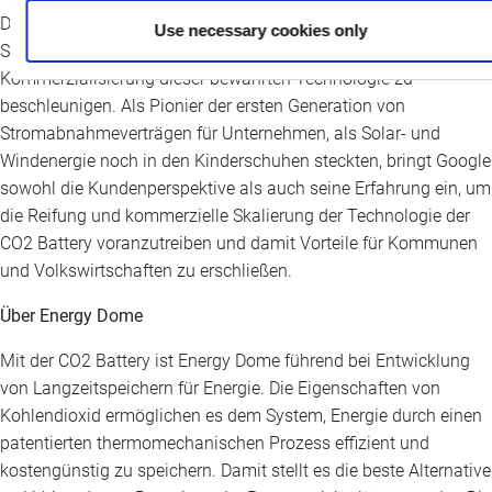
Durch die direkte Investition in das in Mailand ansässige
Use necessary cookies only
Scaleup verstärkt Google sein langfristiges Engagement, die
Kommerzialisierung dieser bewährten Technologie zu
beschleunigen. Als Pionier der ersten Generation von
Stromabnahmeverträgen für Unternehmen, als Solar- und
Windenergie noch in den Kinderschuhen steckten, bringt Google
sowohl die Kundenperspektive als auch seine Erfahrung ein, um
die Reifung und kommerzielle Skalierung der Technologie der
CO2 Battery voranzutreiben und damit Vorteile für Kommunen
und Volkswirtschaften zu erschließen.
Über Energy Dome
Mit der CO2 Battery ist Energy Dome führend bei Entwicklung
von Langzeitspeichern für Energie. Die Eigenschaften von
Kohlendioxid ermöglichen es dem System, Energie durch einen
patentierten thermomechanischen Prozess effizient und
kostengünstig zu speichern. Damit stellt es die beste Alternative