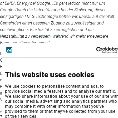
of EMEA Energy bei Google. „Es geht jedoch nicht nur um
Google. Durch die Unterstützung bei der Skalierung dieser
einzigartigen LDES-Technologie hoffen wir, überall auf der Welt
Gemeinden einen besseren Zugang zu zuverlässiger und
erschwinglicher Elektrizität zu ermöglichen und die
Netzstabilität zu verbessern, während wir mehr erneuerbare
Energiequellen integrieren.“
Die geschäftliche Vereinbarung zielt darauf ab, Projekte mit der
CO2 Battery in allen wichtigen strategischen Regionen, darunter
Europa, Amerika und in Südostasien zu realisieren, um die
This website uses cookies
Bereitstellung rasch zu skalieren und die Ziele von Google für
carbon-free Energie bis 2030 zu erreichen. Im Rahmen der
We use cookies to personalise content and ads, to
Partnerschaft wurden etliche Standorte und Projekte
provide social media features and to analyse our traffic.
ausgewählt, die sich derzeit in der Entwicklungs- und
We also share information about your use of our site wit
Vertragsphase befinden.
our social media, advertising and analytics partners who
may combine it with other information that you’ve
„Der programmatische und strategische Einsatz unserer
provided to them or that they’ve collected from your use
of their services.
Technologie in großem Maßstab, um Google dabei zu