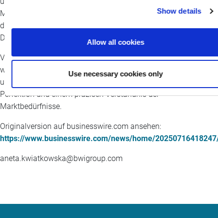
und wurde bereits in vielen Premiummodellen verbaut. Das
Show details
®
MagneRide
- Federungssystem der vierten Generation ebnet
den Weg für unbegrenzte Möglichkeiten bei den
Dämpfungssystemen.
Allow all cookies
Von der ersten Idee, über die Konzepttests, bis hin zur
wegweisenden vierten Generation zeugt jeder Schritt von dem
Use necessary cookies only
unermüdlichen Streben der BWI-Ingenieure nach technischer
Perfektion und einem präzisen Verständnis der
Marktbedürfnisse.
Originalversion auf businesswire.com ansehen:
https://www.businesswire.com/news/home/20250716418247
aneta.kwiatkowska@bwigroup.com