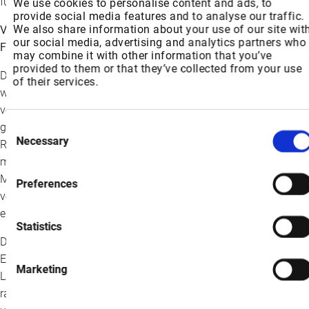
für mehr Komfort.
We use cookies to personalise content and ads, to
provide social media features and to analyse our traffic.
We also share information about your use of our site wit
Vierte Generation: Der Maßstab im Zeitalter des intelligenten
our social media, advertising and analytics partners who
Fahrens
may combine it with other information that you’ve
provided to them or that they’ve collected from your use
®
Die neueste Generation des MagneRide
-Dämpfungssystems,
of their services.
welches 2020 auf den Markt kam, hat die Branche erneut
verblüfft und die Messlatte für die Mobilität der Zukunft höher
gelegt. Dank einer hochmodernen ECU, integrierten
Consent
Necessary
Selection
Radbeschleunigungssensoren und einer IMU reagiert die
magneto-rheologische Flüssigkeit in blitzschnellen 0,5
Millisekunden. Die proprietären algorithmischen Verfeinerungen
Preferences
von BWI verbessern die Fahrzeugstabilität erheblich und läuten
ein völlig neues Fahrparadigma ein.
Statistics
®
Die neueste MagneRide
-Generation funktioniert nun in
Einsatzsituationen von −30 °C bis 105°C und erfüllt die
Marketing
Laufzeitanforderungen von über 300000 km. Diese meistert die
rauen Umgebungsbedingungen außerhalb des Labors souverän