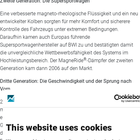
Zweite Generation: Die Supersportwagen
Eine verbesserte magneto-rheologische Flüssigkeit und ein neu
entwickelter Kolben sorgten für mehr Komfort und sicherere
Kontrolle des Fahrzeugs unter extremen Bedingungen.
Daraufhin kamen auch Europas führende
Supersportwagenhersteller auf BWI zu und bestätigten damit
die unvergleichliche Wettbewerbsfähigkeit des Systems im
®
Hochleistungsbereich. Der MagneRide
-Dämpfer der zweiten
Generation kam dann 2006 auf den Markt.
Dritte Generation: Die Geschwindigkeit und der Sprung nach
Vorn
®
2011 wurde die nächste Generation des MagneRide
-Dämpfers
mit einer Dual-Coil-Technologie weiterentwickelt und es erfolgte
eine Anpassung der Reaktionsfrequenz auf 1000 Hz.
Gleichzeitig machte eine neu entwickelte, zweilagige Dichtung
This website uses cookies
das System langlebiger und sorgte mit verbesserten Reibwerten