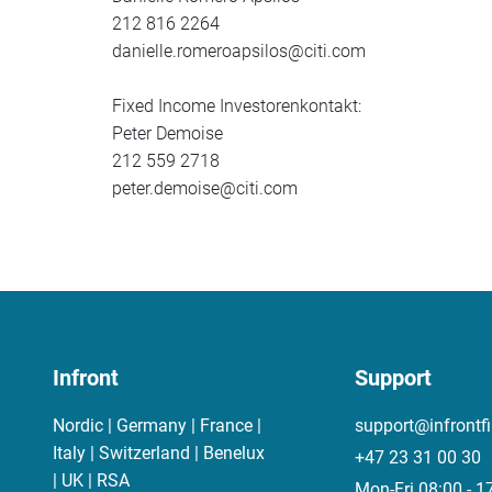
212 816 2264
danielle.romeroapsilos@citi.com
Fixed Income Investorenkontakt:
Peter Demoise
212 559 2718
peter.demoise@citi.com
Infront
Support
Nordic | Germany | France |
support@infrontf
Italy | Switzerland | Benelux
+47 23 31 00 30
| UK | RSA
Mon-Fri 08:00 - 1