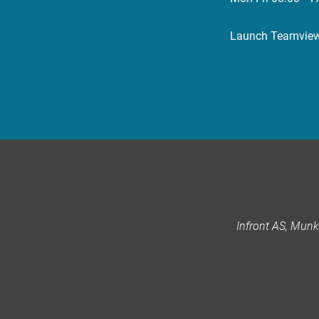
Launch Teamvie
Infront AS, Mun