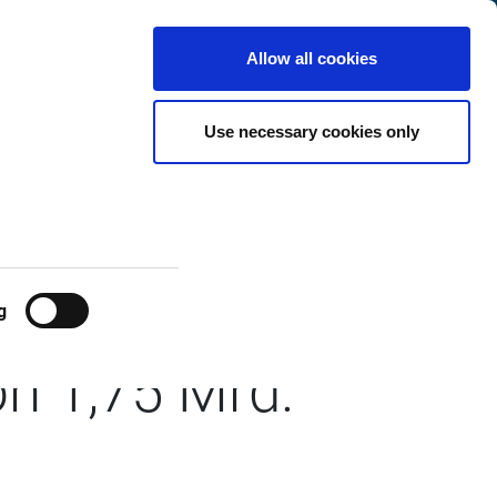
t
International
Customer
de
Search
Allow all cookies
Center
Use necessary cookies only
ückzahlung von
ichen
g
n 1,75 Mrd.