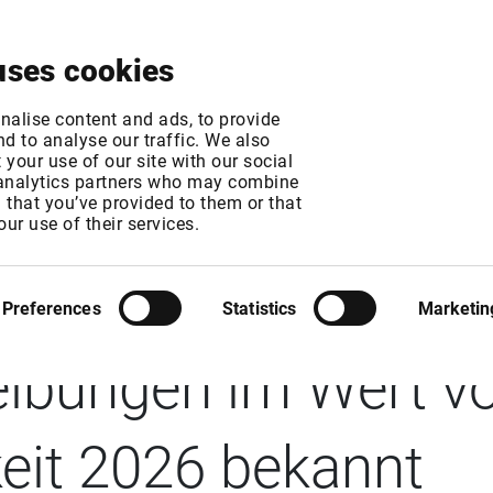
Über uns
News & Events
Jetzt testen
Kontak
uses cookies
nalise content and ads, to provide
d to analyse our traffic. We also
your use of our site with our social
 analytics partners who may combine
n that you’ve provided to them or that
: Citigroup gibt R
our use of their services.
en/variabel verzinsl
Preferences
Statistics
Marketin
ibungen im Wert vo
keit 2026 bekannt