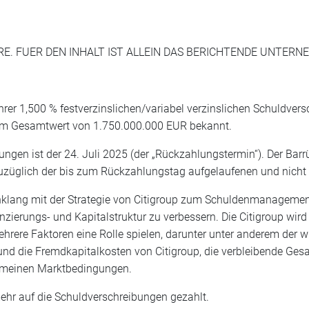
RE. FUER DEN INHALT IST ALLEIN DAS BERICHTENDE UNTER
ihrer 1,500 % festverzinslichen/variabel verzinslichen Schuldvers
 im Gesamtwert von 1.750.000.000 EUR bekannt.
ungen ist der 24. Juli 2025 (der „Rückzahlungstermin“). Der Bar
züglich der bis zum Rückzahlungstag aufgelaufenen und nicht 
nklang mit der Strategie von Citigroup zum Schuldenmanagemen
anzierungs- und Kapitalstruktur zu verbessern. Die Citigroup wi
ere Faktoren eine Rolle spielen, darunter unter anderem der wi
d die Fremdkapitalkosten von Citigroup, die verbleibende Gesam
gemeinen Marktbedingungen.
hr auf die Schuldverschreibungen gezahlt.