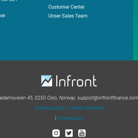
Customer Center
wer
Unser Sales Team
kedamsveien 45, 0250 Oslo, Norway. support@infrontfinance.com 
Privacy policy
|
Cookie Consent
|
Impressum