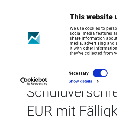
Ihr Fokus
Produkte & Lösungen
This website 
We use cookies to perso
social media features an
share information about 
media, advertising and
it with other informatio
BUSINESS WIRE
they’ve collected from y
festverzinslich
Consent
Necessary
Selection
Show details
Schuldverschre
EUR mit Fällig