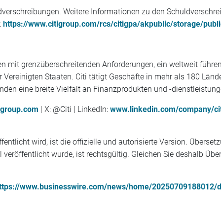
huldverschreibungen. Weitere Informationen zu den Schuldverschr
:
https://www.citigroup.com/rcs/citigpa/akpublic/storage/pub
tionen mit grenzüberschreitenden Anforderungen, ein weltweit fü
 Vereinigten Staaten. Citi tätigt Geschäfte in mehr als 180 Län
nden eine breite Vielfalt an Finanzprodukten und -dienstleistung
igroup.com
| X: @Citi | LinkedIn:
www.linkedin.com/company/cit
fentlicht wird, ist die offizielle und autorisierte Version. Übe
al veröffentlicht wurde, ist rechtsgültig. Gleichen Sie deshalb Ü
ttps://www.businesswire.com/news/home/20250709188012/d