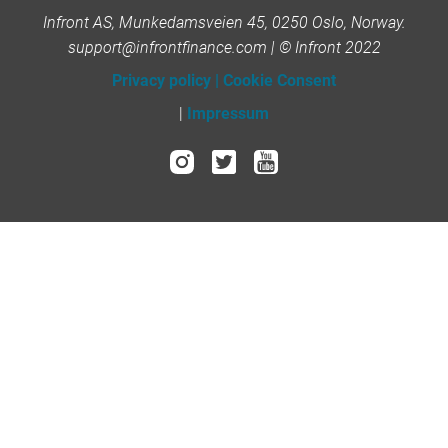
Infront AS, Munkedamsveien 45, 0250 Oslo, Norway.
support@infrontfinance.com | © Infront 2022
Privacy policy
|
Cookie Consent
|
Impressum