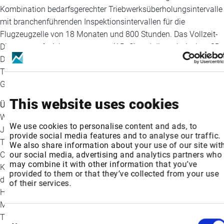
Kombination bedarfsgerechter Triebwerksüberholungsintervalle
mit branchenführenden Inspektionsintervallen für die
Flugzeugzelle von 18 Monaten und 800 Stunden. Das Vollzeit-
Diagnoseaufzeichnungssystem (AReS) und die technischen 3D-
Dokumentationen von Textron Aviation nutzen fortschrittliche
Technologien, um Wartungsausfallzeiten und die
Gesamtbetriebskosten zu reduzieren.
This website uses cookies
Über Textron Aviation
Wir inspirieren die Entwicklung des Fliegens. Seit mehr als 95
We use cookies to personalise content and ads, to
Jahren setzt Textron Aviation Inc., ein Unternehmen von
provide social media features and to analyse our traffic.
Textron Inc., sein kollektives Talent über die Marken Beechcraft,
We also share information about your use of our site wit
Cessna und Hawker ein, um das beste Flugerlebnis für unsere
our social media, advertising and analytics partners who
may combine it with other information that you’ve
Kunden zu entwerfen und zu liefern. Mit einer Produktpalette,
provided to them or that they’ve collected from your use
die von Geschäftsflugzeugen, Turboprops und
of their services.
Hochleistungskolbenflugzeugen bis hin zu Sondereinsätzen,
Militärflugzeugen und Verteidigungsprodukten reicht, verfügt
Consent
Textron Aviation über das vielseitigste und umfassendste